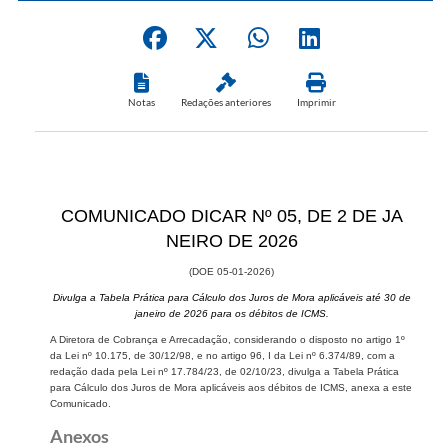
Notas
Redações anteriores
Imprimir
COMUNICADO DICAR Nº 05, DE 2 DE JA​​
NEIRO DE 2026
(DOE 05-01​​-2​026)
Divulga a Tabela Prática para Cálculo dos Juros d​​e Mora aplicáveis até 30 de
janeiro de 2026 para os débitos de ICMS.
A Diretora de Cobrança e Arrecadação, considerando o disposto no artigo 1º
da Lei nº 10.175, de 30/12/98, e no artigo 96, I da Lei nº 6.374/89, com a
redação dada pela Lei nº 17.784/23, de 02/10/23, divulga a Tabela Prática
para Cálculo dos Juros de Mora aplicáveis aos débitos de ICMS, anexa a este
Comunicado.​​
Anexos​