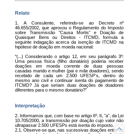
Relato
1. A Consulente, referindo-se ao Decreto nº
46.655/2002, que aprovou o Regulamento do Imposto
sobre Transmissão "Causa Mortis" e Doação de
Quaisquer Bens ou Direitos - ITCMD, formula a
seguinte indagação acerca da isenção de ITCMD na
hipótese de doação em moeda nacional:
“(...) Considerando o artigo 12, em seu parágrafo 3º:
Uma pessoa física (filho donatário) poderia receber
doações em moeda corrente de duas pessoas
casadas marido e mulher (pai e mãe doadores), sendo
recebido de cada um 2.500 UFESP's, dentro do
mesmo ano civil e continuar isenta do pagamento de
ITCMD? Já que seriam duas doações de doadores
diferentes para o mesmo donatário?”
Interpretação
2. Informamos que, com base no artigo 6º, II, "a", da Lei
10.705/2000, a transmissão por doação cujo valor não
ultrapassar 2.500 UFESPs está isenta do imposto.
2.1. Observe-se que, nas sucessivas doações entre os