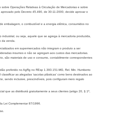
 sobre Operações Relativas à Circulação de Mercadorias e sobre
 aprovado pelo Decreto 45.490, de 30-11-2000, decide aprovar o
l de embalagem, o combustível e a energia elétrica, consumidos no
industrial, ou seja, aquele que se agrega à mercadoria produzida,
o da venda.
mercializados em supermercados não integram o produto a ser
sideradas insumos e não se agregam aos custos das mercadorias.
nto, são materiais de uso e consumo, contabilmente correspondentes
órdão proferido no AgRg no REsp 1.393.151-MG, Rel. Min. Humberto
lassificar as alegadas ‘sacolas plásticas’ como bens destinados ao
e, sendo inclusive, prescindíveis, pois configuram mero regalo
l que as distribuirá gratuitamente a seus clientes (artigo 20, § 1º,
I, da Lei Complementar 87/1996.
so.