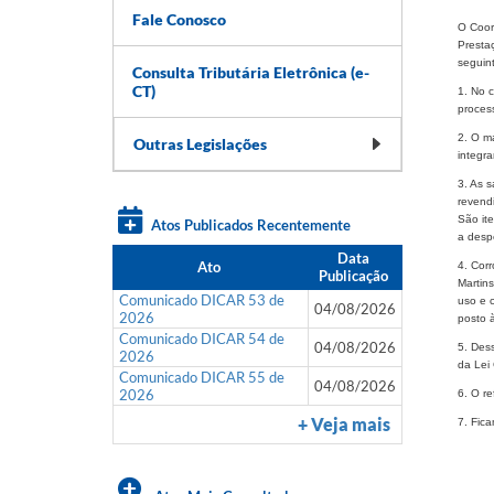
Fale Conosco
O Coor
Presta
seguin
Consulta Tributária Eletrônica (e-
CT)
1. No c
process
2. O m
Outras Legislações
integr
3. As s
revend
São it
Atos Publicados Recentemente
a desp
Data
Ato
4. Cor
Publicação
Martin
Comunicado DICAR 53 de
uso e c
04/08/2026
2026
posto 
Comunicado DICAR 54 de
04/08/2026
5. Dess
2026
da Lei
Comunicado DICAR 55 de
04/08/2026
2026
6. O re
+ Veja mais
7. Fic