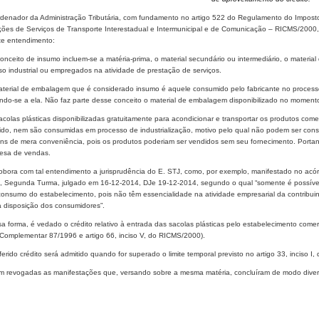
denador da Administração Tributária, com fundamento no artigo 522 do Regulamento do Imposto
ções de Serviços de Transporte Interestadual e Intermunicipal e de Comunicação – RICMS/2000,
te entendimento:
onceito de insumo incluem-se a matéria-prima, o material secundário ou intermediário, o materia
o industrial ou empregados na atividade de prestação de serviços.
aterial de embalagem que é considerado insumo é aquele consumido pelo fabricante no processo 
ando-se a ela. Não faz parte desse conceito o material de embalagem disponibilizado no moment
acolas plásticas disponibilizadas gratuitamente para acondicionar e transportar os produtos co
ido, nem são consumidas em processo de industrialização, motivo pelo qual não podem ser con
ens de mera conveniência, pois os produtos poderiam ser vendidos sem seu fornecimento. Porta
esa de vendas.
robora com tal entendimento a jurisprudência do E. STJ, como, por exemplo, manifestado no ac
s, Segunda Turma, julgado em 16-12-2014, DJe 19-12-2014, segundo o qual “somente é possível c
onsumo do estabelecimento, pois não têm essencialidade na atividade empresarial da contribuint
à disposição dos consumidores”.
a forma, é vedado o crédito relativo à entrada das sacolas plásticas pelo estabelecimento comercia
 Complementar 87/1996 e artigo 66, inciso V, do RICMS/2000).
ferido crédito será admitido quando for superado o limite temporal previsto no artigo 33, inciso 
am revogadas as manifestações que, versando sobre a mesma matéria, concluíram de modo diver