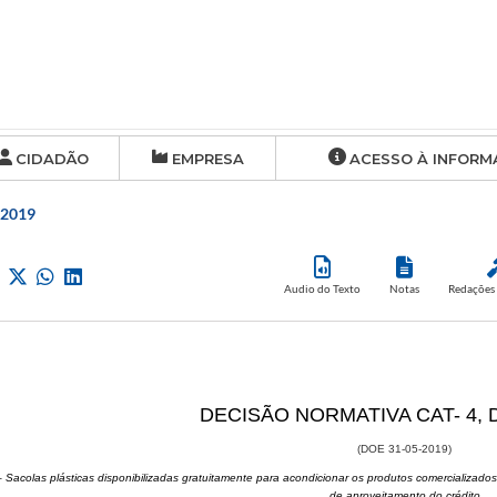
CIDADÃO
EMPRESA
ACESSO À INFORM
 2019
Audio do Texto
Notas
Redações 
​DECISÃO NORMATIVA CAT- 4, D
(DOE 31-05-2019)
 Sacolas plásticas disponibilizadas gratuitamente para acondicionar os produtos comercializad
de aproveitamento do crédito.