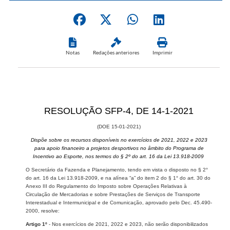
Notas
Redações anteriores
Imprimir
​RESOLUÇÃO SFP-4, DE 14-1-2021
(DOE 15-01-2021)
Dispõe sobre os recursos disponíveis no exercícios de 2021, 2022 e 2023
para apoio financeiro a projetos desportivos no âmbito do Programa de
Incentivo ao Esporte, nos termos do § 2º do art. 16 da Lei 13.918-2009
O Secretário da Fazenda e Planejamento, tendo em vista o disposto no § 2°
do art. 16 da Lei 13.918-2009, e na alínea “a” do item 2 do § 1° do art. 30 do
Anexo III do Regulamento do Imposto sobre Operações Relativas à
Circulação de Mercadorias e sobre Prestações de Serviços de Transporte
Interestadual e Intermunicipal e de Comunicação, aprovado pelo Dec. 45.490-
2000, resolve:
Artigo 1º
- Nos exercícios de 2021, 2022 e 2023, não serão disponibilizados