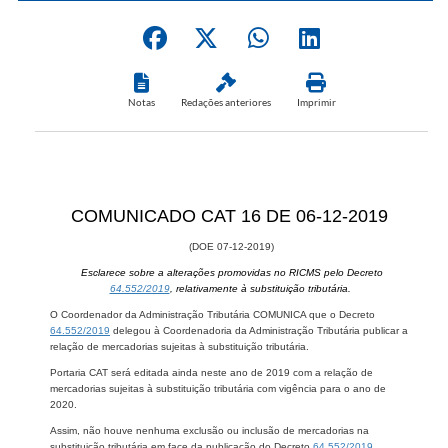
Notas
Redações anteriores
Imprimir
​COMUNICADO CAT 16 DE 06-12-2019
(DOE 07-12-2019)
Esclarece sobre a alterações promovidas no RICMS pelo Decreto
64.552/2019
, relativamente à substituição tributária.
O Coordenador da Administração Tributária COMUNICA que o Decreto
64.552/2019
delegou à Coordenadoria da Administração Tributária publicar a
relação de mercadorias sujeitas à substituição tributária.
Portaria CAT será editada ainda neste ano de 2019 com a relação de
mercadorias sujeitas à substituição tributária com vigência para o ano de
2020.
Assim, não houve nenhuma exclusão ou inclusão de mercadorias na
substituição tributária em face da publicação do Decreto
64.552/2019
.