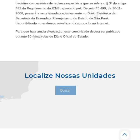
decisões concessórias de regimes especiais a que se refere o § 3º do artigo
482 do Regulamento do ICMS, aprovado pelo Decreto 45.490, de 30-11-
2000, passará a ser efetuada exclusivamente no Diário Eletrônico da
Secretaria da Fazenda e Planejamento do Estado de São Paulo,
disponibilizado no endereço www.fazenda.sp.gov. br na Internet.
Para que haja ampla divulgação, este comunicado deverá ser publicado
durante 30 (trinta) dias do Diário Oficial do Estado.
Localize Nossas Unidades
Buscar