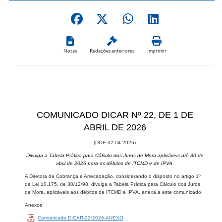
Notas
Redações anteriores
Imprimir
COMUNICADO DICAR Nº 22, DE ​1 DE
ABRIL DE 2026
(DOE ​​02-04-2026​​)
Divulga a Tabela Prática para​​ Cálculo dos Juros de Mora aplicáveis até 30 de
abril de 2026 para os débitos de ITCMD e de IPVA.
A Diretora de Cobrança e Arrecadação, consid​​erando o disposto no artigo 1º
da Lei 10.175, de 30/12/98, divulga a Tabela Prática para Cálculo dos Juros
de Mora, aplicáveis aos débitos de ITCMD e IPVA, anexa a este comunicado.​
Anexos
Comunicado DICAR-22/2026-ANEXO