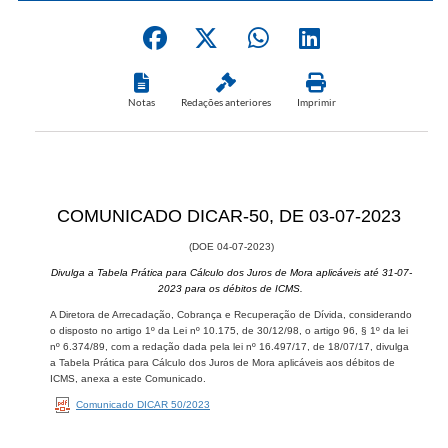
Notas
Redações anteriores
Imprimir
COMUNICADO DICAR-50, DE 03-07-2023
(DOE 04-07-2​​023)
Divulga a Tabela Prática para Cálculo dos Juros de Mora aplicáveis até 31-07-
2023 para os débitos de ICMS.
A Diretora de Arrecadação, Cobrança e Recuperação de Dívida, considerando
o disposto no artigo 1º da Lei nº 10.175, de 30/12/98, o artigo 96, § 1º da lei
nº 6.374/89, com a redação dada pela lei nº 16.497/17, de 18/07/17, divulga
a Tabela Prática para Cálculo dos Juros de Mora aplicáveis aos débitos de
ICMS, anexa a este Comunicado.​​​
Comunicado DICAR 50/2023