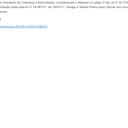
or Substituto de Cobrança e Arrecadação, considerando o disposto no artigo 1º da Lei nº 10.175,
edação dada pela lei nº 16.497/17, de 18/07/17, divulga a Tabela Prática para Cálculo dos Juro
cado.​
s
omunicado DICAR-70/2025-ANEXO