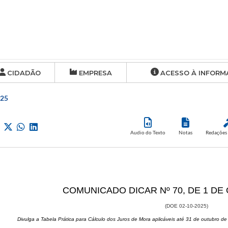
CIDADÃO
EMPRESA
ACESSO À INFORM
025
Audio do Texto
Notas
Redações 
COMUNICADO DICAR Nº 70, DE 1 DE
(DOE 02-10-2025​)
Divulga a T​​abela Prática para Cálculo dos Juros de Mora aplicáveis até 31 de outubro d