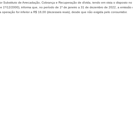
tor Substituto de Arrecadação, Cobrança e Recuperação de dívida, tendo em vista o disposto n
e 1º/12/2000), informa que, no período de 1º de janeiro a 31 de dezembro de 2022, a emissão 
a operação for inferior a R$ 16,00 (dezesseis reais), desde que não exigida pelo consumidor.