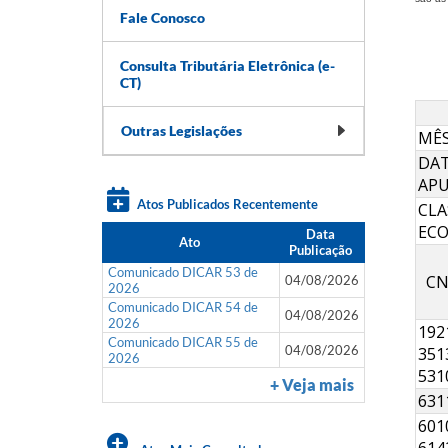
Fale Conosco
Consulta Tributária Eletrônica (e-
CT)
Outras Legislações
MÊS
DAT
AP
Atos Publicados Recentemente
CLA
EC
Data
Ato
Publicação
Comunicado DICAR 53 de
CN
04/08/2026
2026
Comunicado DICAR 54 de
04/08/2026
2026
192
Comunicado DICAR 55 de
04/08/2026
3513
2026
531
+ Veja mais
631
601