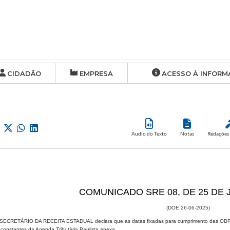
CIDADÃO
EMPRESA
ACESSO À INFORM
Audio do Texto
Notas
Redações 
​COMUNICADO​​ SRE 08, DE 25 DE
(DOE 26-06-2025​)
ECRETÁRIO​​ DA RECEITA ESTADUAL declara que as datas fixadas para cumprimento das O
 constantes da Agenda Tributária Paulista anexa.