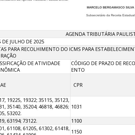
MARCELO BERGA​MASCO SILVA
Subsecr
etário da Rece​​​
ita Estadual​​
AGENDA TRIBUTÁRIA PAUL​IST
 DE JULHO DE 2025
AS PARA RECOLHIMENTO DO ICMS PARA ESTABELECIMENT
URAÇÃO
SSIFICAÇÃO DE ATIVIDADE
CÓDIGO DE PRAZO DE RECOL
ONÔMICA
ENTO
AE
CPR​
17, 19225, 19322; 35115, 35123,
1, 35140, 35204; 46818, 46826;
1031
05, 53202.
19, 63194; 73122.
1100
01, 61108, 61205, 61302, 61418,
1150