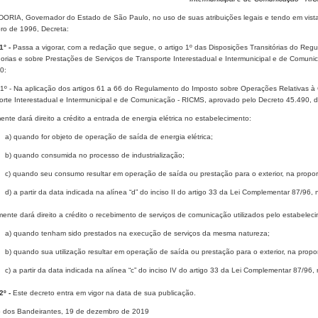
ORIA, Governador do Estado de São Paulo, no uso de suas atribuições legais e tendo em vista
ro de 1996, Decreta:
1° -
Passa a vigorar, com a redação que segue, o artigo 1º das Disposições Transitórias do Reg
orias e sobre Prestações de Serviços de Transporte Interestadual e Intermunicipal e de Comun
00:
o 1º - Na aplicação dos artigos 61 a 66 do Regulamento do Imposto sobre Operações Relativas à
orte Interestadual e Intermunicipal e de Comunicação - RICMS, aprovado pelo Decreto 45.490, 
ente dará direito a crédito a entrada de energia elétrica no estabelecimento:
a) quando for objeto de operação de saída de energia elétrica;
b) quando consumida no processo de industrialização;
c) quando seu consumo resultar em operação de saída ou prestação para o exterior, na propor
d) a partir da data indicada na alínea “d” do inciso II do artigo 33 da Lei Complementar 87/96
mente dará direito a crédito o recebimento de serviços de comunicação utilizados pelo estabelec
a) quando tenham sido prestados na execução de serviços da mesma natureza;
b) quando sua utilização resultar em operação de saída ou prestação para o exterior, na propo
c) a partir da data indicada na alínea “c” do inciso IV do artigo 33 da Lei Complementar 87/96,
2º -
Este decreto entra em vigor na data de sua publicação.
o dos Bandeirantes, 19 de dezembro de 2019