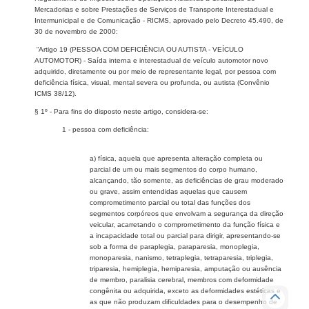
Mercadorias e sobre Prestações de Serviços de Transporte Interestadual e
Intermunicipal e de Comunicação - RICMS, aprovado pelo Decreto 45.490, de
30 de novembro de 2000:
“Artigo 19 (PESSOA COM DEFICIÊNCIA OU AUTISTA - VEÍCULO
AUTOMOTOR) - Saída interna e interestadual de veículo automotor novo
adquirido, diretamente ou por meio de representante legal, por pessoa com
deficiência física, visual, mental severa ou profunda, ou autista (Convênio
ICMS 38/12).
§ 1º - Para fins do disposto neste artigo, considera-se:
1 - pessoa com deficiência:
a) física, aquela que apresenta alteração completa ou
parcial de um ou mais segmentos do corpo humano,
alcançando, tão somente, as deficiências de grau moderado
ou grave, assim entendidas aquelas que causem
comprometimento parcial ou total das funções dos
segmentos corpóreos que envolvam a segurança da direção
veicular, acarretando o comprometimento da função física e
a incapacidade total ou parcial para dirigir, apresentando-se
sob a forma de paraplegia, paraparesia, monoplegia,
monoparesia, nanismo, tetraplegia, tetraparesia, triplegia,
triparesia, hemiplegia, hemiparesia, amputação ou ausência
de membro, paralisia cerebral, membros com deformidade
congênita ou adquirida, exceto as deformidades estéticas e
as que não produzam dificuldades para o desempenho de