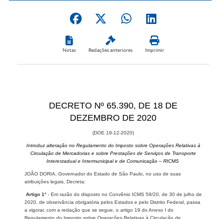
Notas
Redações anteriores
Imprimir
​DECRETO Nº 65.390, DE 18 DE
DEZEMBRO DE 2020
(DOE 19-12-2020)
Introduz alteração no Regulamento do Imposto sobre Operações Relativas à
Circulação de Mercadorias e sobre Prestações de Serviços de Transporte
Interestadual e Intermunicipal e de Comunicação – RICMS
JOÃO DORIA, Governador do Estado de São Paulo, no uso de suas
atribuições legais, Decreta:
Artigo 1°
- Em razão do disposto no Convênio ICMS 59/20, de 30 de julho de
2020, de observância obrigatória pelos Estados e pelo Distrito Federal, passa
a vigorar, com a redação que se segue, o artigo 19 do Anexo I do
Regulamento do Imposto sobre Operações Relativas à Circulação de