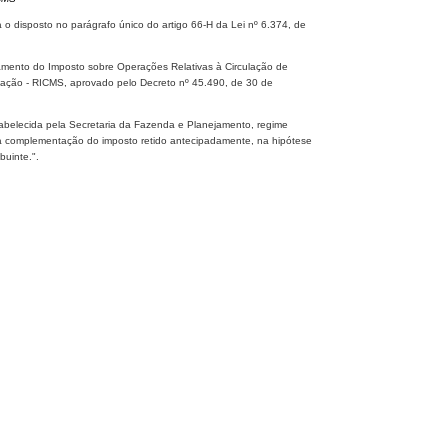
 disposto no parágrafo único do artigo 66-H da Lei nº 6.374, de
amento do Imposto sobre Operações Relativas à Circulação de
icação - RICMS, aprovado pelo Decreto nº 45.490, de 30 de
estabelecida pela Secretaria da Fazenda e Planejamento, regime
e à complementação do imposto retido antecipadamente, na hipótese
buinte.".