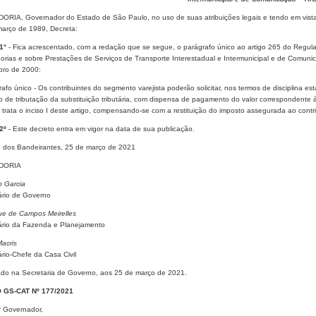
ORIA, Governador do Estado de São Paulo, no uso de suas atribuições legais e tendo em vista o
março de 1989, Decreta:
1°
- Fica acrescentado, com a redação que se segue, o parágrafo único ao artigo 265 do Regul
orias e sobre Prestações de Serviços de Transporte Interestadual e Intermunicipal e de Comun
ro de 2000:
afo único - Os contribuintes do segmento varejista poderão solicitar, nos termos de disciplina 
vo de tributação da substituição tributária, com dispensa de pagamento do valor correspondent
trata o inciso I deste artigo, compensando-se com a restituição do imposto assegurada ao contri
2º
- Este decreto entra em vigor na data de sua publicação.
o dos Bandeirantes, 25 de março de 2021
DORIA
o Garcia
ário de Governo
ue de Campos Meirelles
ário da Fazenda e Planejamento
acris
ário-Chefe da Casa Civil
ado na Secretaria de Governo, aos 25 de março de 2021.
O GS-CAT Nº 177/2021
 Governador,