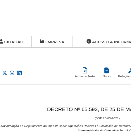
CIDADÃO
EMPRESA
ACESSO À INFORM
Audio do Texto
Notas
Redações 
​DECRETO Nº 65.593, DE 25 DE 
(DOE 26-03-2021)
roduz alteração no Regulamento do Imposto sobre Operações Relativas à Circulação de Mercadori
Intermunicipal e de Comunicação – R