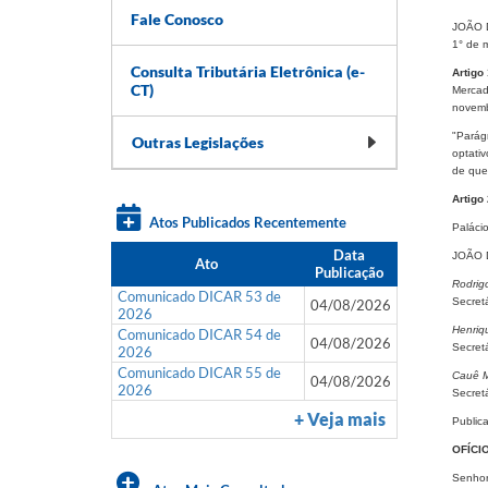
Fale Conosco
JOÃO D
1° de 
Consulta Tributária Eletrônica (e-
Artigo 
CT)
Mercad
novemb
"Parágr
Outras Legislações
optati
de que 
Artigo 
Atos Publicados Recentemente
Paláci
Data
JOÃO 
Ato
Publicação
Rodrig
Comunicado DICAR 53 de
Secret
04/08/2026
2026
Henriq
Comunicado DICAR 54 de
04/08/2026
Secret
2026
Comunicado DICAR 55 de
Cauê M
04/08/2026
2026
Secret
+ Veja mais
Public
OFÍCI
Senhor