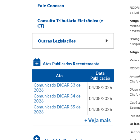
Fale Conosco
RODRIG
da Lei
Consulta Tributária Eletrônica (e-
Artigo 
CT)
Mercad
novemb
"Parágr
Outras Legislações
discipl
Artigo 
Paláci
Atos Publicados Recentemente
RODRI
Data
Ato
Amauri
Publicação
Chefe 
Comunicado DICAR 53 de
04/08/2026
2026
Diogo 
Chefe 
Comunicado DICAR 54 de
04/08/2026
2026
Cauê M
Comunicado DICAR 55 de
Secret
04/08/2026
2026
Public
+ Veja mais
OFÍCI
Senhor