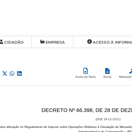
CIDADÃO
EMPRESA
ACESSO À INFORM
Audio do Texto
Notas
Redações 
​DECRETO Nº 66.398, DE 28 DE D
(DOE 29-12-2021)
roduz alteração no Regulamento do Imposto sobre Operações Relativas à Circulação de Mercadori
Intermunicipal e de Comunicação – R