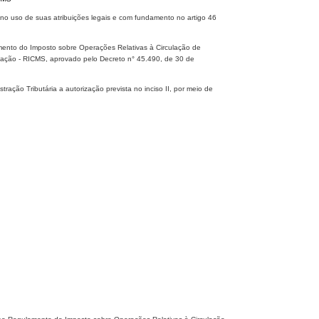
 uso de suas atribuições legais e com fundamento no artigo 46
mento do Imposto sobre Operações Relativas à Circulação de
icação - RICMS, aprovado pelo Decreto n° 45.490, de 30 de
ção Tributária a autorização prevista no inciso II, por meio de