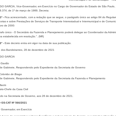
O GARCIA, Vice-Governador, em Exercício no Cargo de Governador do Estado de São Paulo, no
 6.374, de 1º de março de 1989, Decreta:
1º -
Fica acrescentado, com a redação que se segue, o parágrafo único ao artigo 84 do Regula
orias e sobre Prestações de Serviços de Transporte Interestadual e Intermunicipal e de Comun
ro de 2000:
afo único - O Secretário da Fazenda e Planejamento poderá delegar ao Coordenador da Administra
ina estabelecida em resolução.". (NR)
2° -
Este decreto entra em vigor na data de sua publicação.
o dos Bandeirantes, 28 de dezembro de 2021
GO GARCIA
 Gavião
de Gabinete, Respondendo pelo Expediente da Secretaria de Governo
Colombo de Braga
de Gabinete, Respondendo pelo Expediente da Secretaria da Fazenda e Planejamento
acris
ário-Chefe da Casa Civil
ado na Secretaria de Governo, aos 28 de dezembro de 2021.
O GS-CAT Nº 566/2021
 Governador, em Exercício