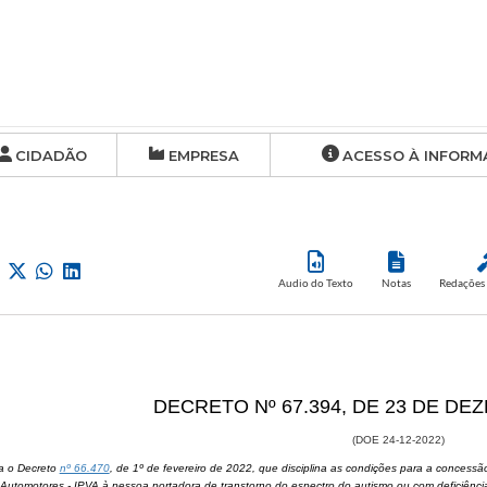
CIDADÃO
EMPRESA
ACESSO À INFORM
Audio do Texto
Notas
Redações 
​DECRETO Nº 67.394, DE 23 DE D
(DOE 24-12-2022)
ra o Decreto
nº 66.470
, de 1º de fevereiro de 2022, que disciplina as condições para a concessã
Automotores - IPVA à pessoa portadora de transtorno do espectro do autismo ou com deficiência f