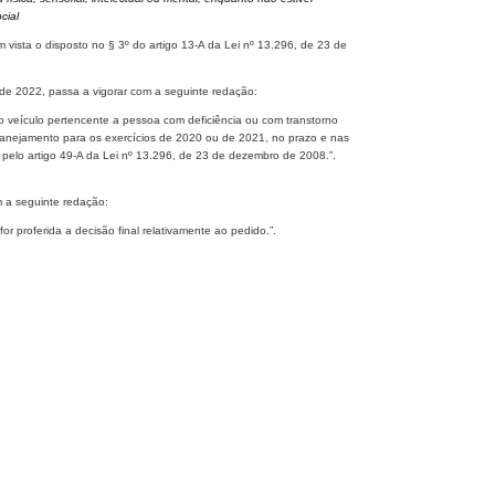
cial
sta o disposto no § 3º do artigo 13-A da Lei nº 13.296, de 23 de
o de 2022, passa a vigorar com a seguinte redação:
o veículo pertencente a pessoa com deficiência ou com transtorno
lanejamento para os exercícios de 2020 ou de 2021, no prazo e nas
pelo artigo 49-A da Lei nº 13.296, de 23 de dezembro de 2008.”.
om a seguinte redação:
r proferida a decisão final relativamente ao pedido.”.