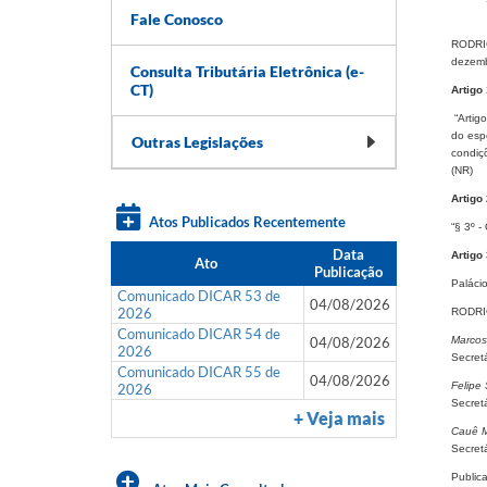
Fale Conosco
RODRIG
dezemb
Consulta Tributária Eletrônica (e-
CT)
Artigo 
“Artig
do esp
Outras Legislações
condiç
(NR)
Artigo 
Atos Publicados Recentemente
“§ 3º -
Data
Artigo 
Ato
Publicação
Paláci
Comunicado DICAR 53 de
04/08/2026
2026
RODRI
Comunicado DICAR 54 de
04/08/2026
Marcos
2026
Secret
Comunicado DICAR 55 de
04/08/2026
Felipe 
2026
Secret
+ Veja mais
Cauê M
Secret
Public