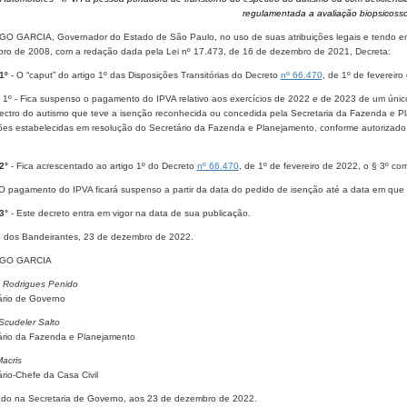
regulamentada a avaliação biopsicosso
O GARCIA, Governador do Estado de São Paulo, no uso de suas atribuições legais e tendo em vi
ro de 2008, com a redação dada pela Lei nº 17.473, de 16 de dezembro de 2021, Decreta:
1º
- O “caput” do artigo 1º das Disposições Transitórias do Decreto
nº 66.470
, de 1º de fevereir
o 1º - Fica suspenso o pagamento do IPVA relativo aos exercícios de 2022 e de 2023 de um únic
ectro do autismo que teve a isenção reconhecida ou concedida pela Secretaria da Fazenda e P
ões estabelecidas em resolução do Secretário da Fazenda e Planejamento, conforme autorizado 
2°
- Fica acrescentado ao artigo 1º do Decreto
nº 66.470
, de 1º de fevereiro de 2022, o § 3º c
 O pagamento do IPVA ficará suspenso a partir da data do pedido de isenção até a data em que fo
3°
- Este decreto entra em vigor na data de sua publicação.
o dos Bandeirantes, 23 de dezembro de 2022.
GO GARCIA
 Rodrigues Penido
ário de Governo
Scudeler Salto
ário da Fazenda e Planejamento
acris
ário-Chefe da Casa Civil
ado na Secretaria de Governo, aos 23 de dezembro de 2022.