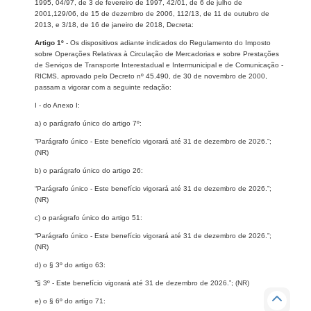
1995, 04/97, de 3 de fevereiro de 1997, 42/01, de 6 de julho de
2001,129/06, de 15 de dezembro de 2006, 112/13, de 11 de outubro de
2013, e 3/18, de 16 de janeiro de 2018, Decreta:
Artigo 1º
- Os dispositivos adiante indicados do Regulamento do Imposto
sobre Operações Relativas à Circulação de Mercadorias e sobre Prestações
de Serviços de Transporte Interestadual e Intermunicipal e de Comunicação -
RICMS, aprovado pelo Decreto nº 45.490, de 30 de novembro de 2000,
passam a vigorar com a seguinte redação:
I - do Anexo I:
a) o parágrafo único do artigo 7º:
“Parágrafo único - Este benefício vigorará até 31 de dezembro de 2026.”;
(NR)
b) o parágrafo único do artigo 26:
“Parágrafo único - Este benefício vigorará até 31 de dezembro de 2026.”;
(NR)
c) o parágrafo único do artigo 51:
“Parágrafo único - Este benefício vigorará até 31 de dezembro de 2026.”;
(NR)
d) o § 3º do artigo 63:
“§ 3º - Este benefício vigorará até 31 de dezembro de 2026.”; (NR)
e) o § 6º do artigo 71: