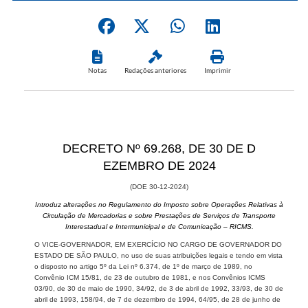
Notas
Redações anteriores
Imprimir
DECRETO Nº 69.268, ​​DE 30 DE D​
EZEMBRO DE 2024
(DOE​​ ​​30​​-12-2024)
Introduz alterações ​​no Regulamento do Imposto sobre Operações Relativas à
Circulação de Mercadorias e sobre Prestações de Serviços de Transporte
Interestadual e Intermunicipal e de Comunicação – RICMS.
O VICE-GOVERNADOR, EM EXERCÍCIO NO CARGO DE GOVERNADOR DO
ESTADO DE SÃO PAULO, no uso de suas atribuições legais e tendo em vista
o disposto no artigo 5º da Lei nº 6.374, de 1º de março de 1989, no
Convênio ICM 15/81, de 23 de outubro de 1981, e nos Convênios ICMS
03/90, de 30 de maio de 1990, 34/92, de 3 de abril de 1992, 33/93, de 30 de
abril de 1993, 158/94, de 7 de dezembro de 1994, 64/95, de 28 de junho de