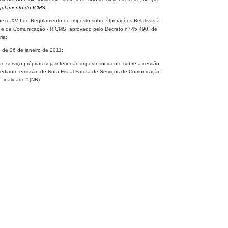
egulamento do ICMS.
exo XVII do Regulamento do Imposto sobre Operações Relativas à
al e de Comunicação - RICMS, aprovado pelo Decreto nº 45.490, de
ia:
​, de 26 de janeiro de 2011:
 de serviço próprias seja inferior ao imposto incidente sobre a cessão
 mediante emissão de Nota Fiscal Fatura de Serviços de Comunicação
finalidade.” (NR).