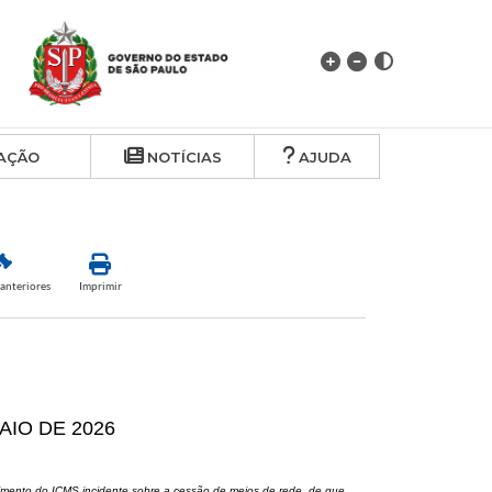
AÇÃO
NOTÍCIAS
AJUDA
anteriores
Imprimir
MAIO DE 2026
himento do ICMS incidente sobre a cessão de meios de rede, de que