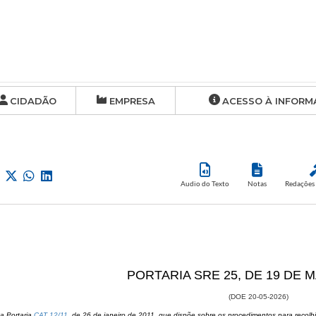
CIDADÃO
EMPRESA
ACESSO À INFORM
Audio do Texto
Notas
Redações 
​​PORTARIA SRE 25, DE 19 DE 
(DOE 20-05-2026​​​​​)
 a Portaria
CAT 12/11
, de 26 de janeiro de 2011, que dispõe sobre os procedimentos para recol