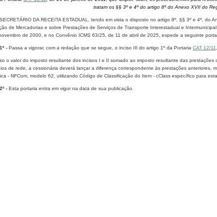
tratam os §§ 3º e 4º do artigo 8º do Anexo XVII do R
ECRETÁRIO DA RECEITA ESTADUAL, tendo em vista o disposto no artigo 8º, §§ 3º e 4º, do An
ação de Mercadorias e sobre Prestações de Serviços de Transporte Interestadual e Intermunicip
novembro de 2000, e no Convênio ICMS 63/25, de 11 de abril de 2025, expede a seguinte portar
1º -
Passa a vigorar, com a redação que se segue, o inciso III do artigo 1º da Portaria
CAT 12/11
caso o valor do imposto r​​esultante dos incisos I e II somado ao imposto resultante das prestações
ios de rede, a cessionária deverá lançar a diferença correspondente às prestações anteriores,
ica - NFCom, modelo 62, utilizando Código de Classificação do Item - cClass específico para esta 
2º -
Esta portaria entra em vigor na data de sua publicação.​