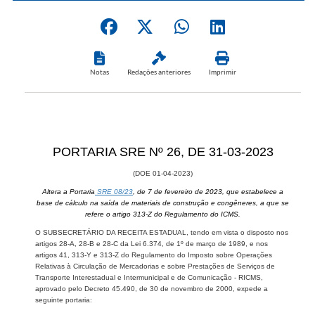
Notas
Redações anteriores
Imprimir
​PORTARIA SRE Nº 26, DE 31-0​3-2023
(DOE 01-04​​-2023)
Altera a Portaria
SRE 08/23
​​, de 7 de fevereiro de 2023, que estabelece a
base de cálculo na saída de materiais de construção e congêneres, a que se
refere o artigo 313-Z do Regulamento do ICMS.
O SUBSECRETÁRIO DA RECEITA ESTADUAL, tendo em vista o disposto nos
artigos 28-A, 28-B e 28-C da Lei 6.374, de 1º de março de 1989, e nos
artigos 41, 313-Y e 313-Z do Regulamento do Imposto sobre Operações
Relativas à Circulação de Mercadorias e sobre Prestações de Serviços de
Transporte Interestadual e Intermunicipal e de Comunicação - RICMS,
aprovado pelo Decreto 45.490, de 30 de novembro de 2000, expede a
seguinte portaria: