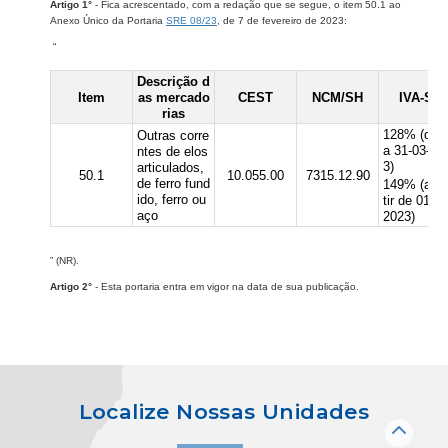
Artigo 1°
- Fica acrescentado, com a redação que se segue, o item 50.1 ao
Anexo Único da Portaria
SRE 08/23
​, de 7 de fevereiro de 2023:
“​​
Descrição d
Item
as mercado
CEST
NCM/SH
IVA-ST
rias
128% (de 
Outras corre
a 31-03-20
ntes de elos
3)
articulados,
50.1
10.055.00
73​15.12.90
de ferro fund
149% (a pa
ido, ferro ou
tir de 01-04
aço
2023)
” (NR). ​
Artigo 2°
- Esta portaria entra em vigor na data de sua publicação.​
Localize Nossas Unidades