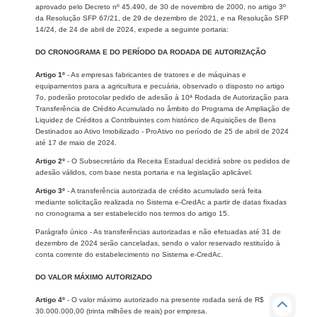
aprovado pelo Decreto nº 45.490, de 30 de novembro de 2000, no artigo 3º
da Resolução SFP 67/21, de 29 de dezembro de 2021, e na Resolução SFP
14/24, de 24 de abril de 2024, expede a seguinte portaria:
DO CRONOGRAMA E DO PERÍODO DA RODADA DE AUTORIZAÇÃO
Artigo 1º
- As empresas fabricantes de tratores e de máquinas e
equipamentos para a agricultura e pecuária, observado o disposto no artigo
7o, poderão protocolar pedido de adesão à 10ª Rodada de Autorização para
Transferência de Crédito Acumulado no âmbito do Programa de Ampliação de
Liquidez de Créditos a Contribuintes com histórico de Aquisições de Bens
Destinados ao Ativo Imobilizado - ProAtivo no período de 25 de abril de 2024
até 17 de maio de 2024.
Artigo 2º
- O Subsecretário da Receita Estadual decidirá sobre os pedidos de
adesão válidos, com base nesta portaria e na legislação aplicável.
Artigo 3º
- A transferência autorizada de crédito acumulado será feita
mediante solicitação realizada no Sistema e-CredAc a partir de datas fixadas
no cronograma a ser estabelecido nos termos do artigo 15.
Parágrafo único - As transferências autorizadas e não efetuadas até 31 de
dezembro de 2024 serão canceladas, sendo o valor reservado restituído à
conta corrente do estabelecimento no Sistema e-CredAc.
DO VALOR MÁXIMO AUTORIZADO
Artigo 4º
- O valor máximo autorizado na presente rodada será de R$
30.000.000,00 (trinta milhões de reais) por empresa.