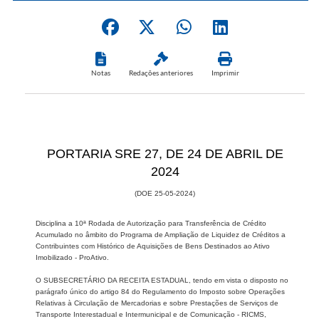
Notas
Redações anteriores
Imprimir
PORTARIA SRE 27, DE 24 DE ABRIL DE​​
2024
(DOE 2​5-05-2024)
Disciplina a 10ª Rodada de Autorização para Transferência de Crédito
Acumulado no âmbito do Programa de Ampliação de Liquidez de Créditos a
Contribuintes com Histórico de Aquisições de Bens Destinados ao Ativo
Imobilizado - ProAtivo.
O SUBSECRETÁRIO DA RECEITA ESTADUAL, tendo em vista o disposto no
parágrafo único do artigo 84 do Regulamento do Imposto sobre Operações
Relativas à Circulação de Mercadorias e sobre Prestações de Serviços de
Transporte Interestadual e Intermunicipal e de Comunicação - RICMS,