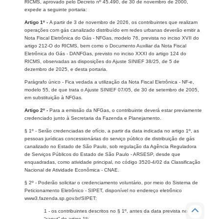
RICMS, aprovado pelo Decreto nº 45.490, de 30 de novembro de 2000,
expede a seguinte portaria:
Artigo 1º -
A partir de 3 de novembro de 2026, os contribuintes que realizam
operações com gás canalizado distribuído em redes urbanas deverão emitir a
Nota Fiscal Eletrônica do Gás - NFGas, modelo 76, prevista no inciso XVII do
artigo 212-O do RICMS, bem como o Documento Auxiliar da Nota Fiscal
Eletrônica do Gás - DANFGas, previsto no inciso XXXI do artigo 124 do
RICMS, observadas as disposições do Ajuste SINIEF 38/25, de 5 de
dezembro de 2025, e desta portaria.
Parágrafo único - Fica vedada a utilização da Nota Fiscal Eletrônica - NF-e,
modelo 55, de que trata o Ajuste SINIEF 07/05, de 30 de setembro de 2005,
em substituição à NFGas.
Artigo 2º -
Para a emissão da NFGas, o contribuinte deverá estar previamente
credenciado junto à Secretaria da Fazenda e Planejamento.
§ 1º - Serão credenciadas de ofício, a partir da data indicada no artigo 1º, as
pessoas jurídicas concessionárias do serviço público de distribuição de gás
canalizado no Estado de São Paulo, sob regulação da Agência Reguladora
de Serviços Públicos do Estado de São Paulo - ARSESP, desde que
enquadradas, como atividade principal, no código 3520-4/02 da Classificação
Nacional de Atividade Econômica - CNAE.
§ 2º - Poderão solicitar o credenciamento voluntário, por meio do Sistema de
Peticionamento Eletrônico - SIPET, disponível no endereço eletrônico
www3.fazenda.sp.gov.br/SIPET:
1 - os contribuintes descritos no § 1º, antes da data prevista no
“caput” do artigo 1º;