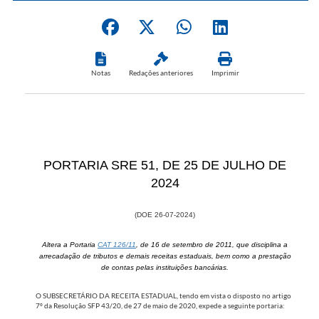
Notas
Redações anteriores
Imprimir
PORTARIA SRE 51, DE 2​​5 DE JULHO DE
2024
(DOE 26-07-20​​24)
Altera a Portaria
CA​T 126/11
, de 16 de setembro de 2011, que disciplina a
arrecadação de tributos e demais receitas estaduais, bem como a prestação
de contas pelas instituições bancárias.
O SUBSECRETÁRIO DA RECEITA ESTADUAL, tendo em vista o disposto no artigo
7º da Resolução SFP 43/20, de 27 de maio de 2020, expede a seguinte portaria: