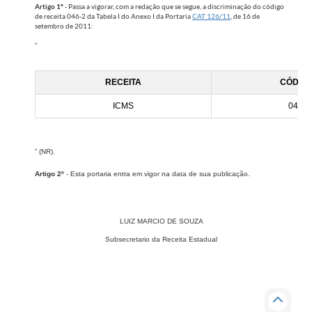
Artigo 1º
- Passa a vigorar, com a redação que se segue, a discriminação do código
de receita 046-2 da Tabela I do Anexo I da Portaria
CAT 126/11
​, de 16 de
setembro de 2011:
“​
REC​EITA
CÓDIG
ICMS
046-2
” (NR).
Artigo 2º
- Esta portaria entra em vigor na data de sua publicação.
LUIZ MARCIO DE SOUZA
Subsecretario da Receita Estadual​