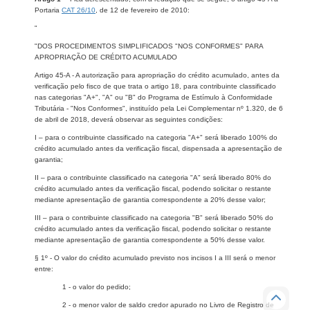
Portaria
CAT 26/10
, de 12 de fevereiro de 2010:
"
"DOS PROCEDIMENTOS SIMPLIFICADOS "NOS CONFORMES" PARA
APROPRIAÇÃO DE CRÉDITO ACUMULADO
Artigo 45-A - A autorização para apropriação do crédito acumulado, antes da
verificação pelo fisco de que trata o artigo 18, para contribuinte classificado
nas categorias "A+", "A" ou "B" do Programa de Estímulo à Conformidade
Tributária - "Nos Conformes", instituído pela Lei Complementar nº 1.320, de 6
de abril de 2018, deverá observar as seguintes condições:
I – para o contribuinte classificado na categoria "A+" será liberado 100% do
crédito acumulado antes da verificação fiscal, dispensada a apresentação de
garantia;
II – para o contribuinte classificado na categoria "A" será liberado 80% do
crédito acumulado antes da verificação fiscal, podendo solicitar o restante
mediante apresentação de garantia correspondente a 20% desse valor;
III – para o contribuinte classificado na categoria "B" será liberado 50% do
crédito acumulado antes da verificação fiscal, podendo solicitar o restante
mediante apresentação de garantia correspondente a 50% desse valor.
§ 1º - O valor do crédito acumulado previsto nos incisos I a III será o menor
entre:
1 - o valor do pedido;
2 - o menor valor de saldo credor apurado no Livro de Registro de