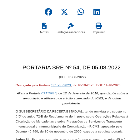
Notas
Redações anteriores
Imprimir
​PORTARIA SRE Nº 54, DE 05-08-2022
(DOE 06-08-2022)
Revogada
pela Portaria
SRE-65/2023
, de 10-10-2023, DOE 11-10-2023.​​​​​​​​
Altera a Portaria
CAT 26/10
, de 12 de fevereiro de 2010, que dispõe sobre a
apropriação e utilização de crédito acumulado do ICMS, e dá outras
providências.
O SUBSECRETÁRIO DA RECEITA ESTADUAL, tendo em vista o disposto no
§ 5º do artigo 72-B do Regulamento do Imposto sobre Operações Relativas à
Circulação de Merc​adorias e sobre Prestações de Serviços de Transporte
Interestadual e Intermunicipal e de Comunicação - RICMS, aprovado pelo
Decreto 45.490, de 30 de novembro de 2000, expede a seguinte portaria:
Artigo 1º
- Fica acrescentado, com a redação que se segue, o artigo 45-A à