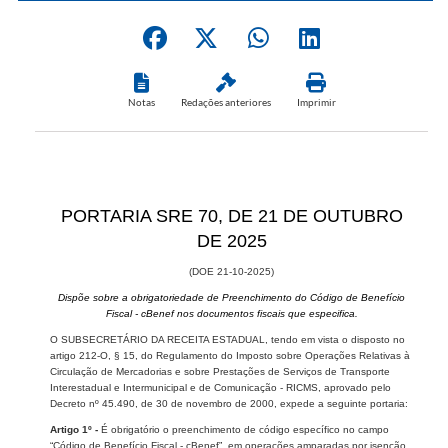
Notas
Redações anteriores
Imprimir
​PORTARIA SRE ​70, DE 21 DE OUTUBRO
DE 2025
(DOE 21-10-202​​5)
Dispõe sobre a obrig​​atoriedade de Preenchimento do Código de Benefício
Fiscal - cBenef nos documentos fiscais que especifica.
O SUBSECRETÁRIO DA RECEITA ESTADUAL, tendo em vista o disposto no
artigo 212-O, § 15, do Regulamento do Imposto sobre Operações Relativas à
Circulação de Mercadorias e sobre Prestações de Serviços de Transporte
Interestadual e Intermunicipal e de Comunicação - RICMS, aprovado pelo
Decreto nº 45.490, de 30 de novembro de 2000, expede a seguinte portaria:
Artigo 1º -
É obrigatório o preenchimento de código específico no campo
“Código de Benefício Fiscal - cBenef”, em operações amparadas por isenção,