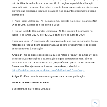
não incidência, redução da base de cálculo, regime especial de tributação
para aplicação de percentual sobre a receita bruta, suspensão ou diferimento,
previstos na legislação tributária estadual, nos seguintes documentos fiscais
eletrônicos:
I - Nota Fiscal Eletrônica - NF-e, modelo 55, prevista no inciso I do artigo 212-
O do RICMS, a partir de 6 de abril de 2026;
II - Nota Fiscal de Consumidor Eletrônica - NFC-e, modelo 65, prevista no
inciso III do artigo 212-O do RICMS, a partir de 6 de abril de 2026.
Parágrafo único - A concessão da autorização de uso dos documentos fiscais
referidos no “caput” ficará condicionada ao correto preenchimento do código
correspondente à operação.
Artigo 2º -
Os códigos específicos a que se refere o “caput” do artigo 1º, com
as respectivas descrições e capitulações legais correspondentes, são os
estabelecidos na “Tabela cBenef SP”, disponível no portal da Secretaria da
Fazenda e Planejamento na internet, no endereço eletrônico
https://portal.fazenda.sp.gov.br/servicos/nfe/Paginas/cBenef.aspx​
.
Artigo 3º -
Esta portaria entra em vigor na data de sua publicação.
MARCELO BERGAMASCO SILVA
Subsecretário da Receita Estadual​​