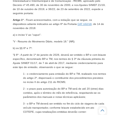
Interestadual e Intermunicipal e de Comunicação - RICMS, aprovado pelo
Decreto nº 45.490, de 30 de novembro de 2000, e nos Ajustes SINIEF 21/19,
de 10 de outubro de 2019, e 36/22, de 23 de setembro de 2022, expede a
seguinte portaria:
Artigo 1º
- Ficam acrescentados, com a redação que se segue, os
dispositivos adiante indicados ao artigo 6º da Portaria
CAT 102/18
​, de 14 de
novembro de 2018:
a) o inciso V ao “caput":
“V - Resumo do Movimento Diário, modelo 18." (NR);
b) os §§ 6º e 7º:
“§ 6º - A partir de 1º de janeiro de 2026, deverá ser emitido o BP-e com leiaute
específico, denominado BP-e TM, nos termos do § 3º da cláusula primeira do
Ajuste SINIEF 01/17, de 7 de abril de 2017, mediante credenciamento para
este tipo de emissão, observando o que se segue:
1 - o credenciamento para emissão do BP-e TM, realizado nos termos
do artigo 2º, dispensará o contribuinte dos procedimentos previstos
no inciso II do artigo 211 do RICMS;
2 - o prazo para autorização do BP-e TM será de até 20 (vinte) dias
corridos, após o término do mês de referência, respeitando-se os
parâmetros dos manuais e notas técnicas aplicáveis;
3 - o BP-e TM deverá ser emitido no fim do ciclo de viagens de cada
veículo transportador, conforme leiaute estabelecido em ato
COTEPE, cujas totalizações emitidas deverão conter: