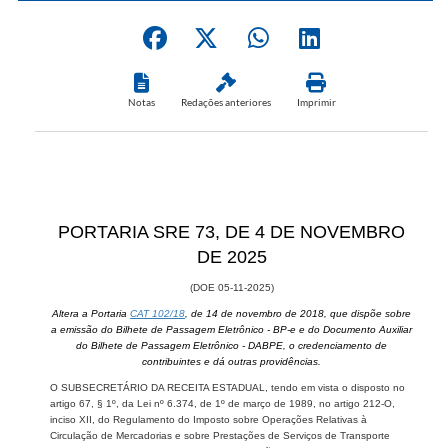
Notas
Redações anteriores
Imprimir
PORTARIA SRE 73, DE 4 ​​DE NOVEMBRO
DE 2025
(DOE 05-11-2​​025)
Altera a Portaria
CAT 102/18
, de​ 14 de novembro de 2018, que dispõe sobre
a emissão do Bilhete de Passagem Eletrônico - BP-e e do Documento Auxiliar
do Bilhete de Passagem Eletrônico - DABPE, o credenciamento de
contribuintes e dá outras providências.
O SUBSECRETÁRIO DA RECEITA ESTADUAL, tendo em vista o disposto no
artigo 67, § 1º, da Lei nº 6.374, de 1º de março de 1989, no artigo 212-O,
inciso XII, do Regulamento do Imposto sobre Operações Relativas à
Circulação de Mercadorias e sobre Prestações de Serviços de Transporte