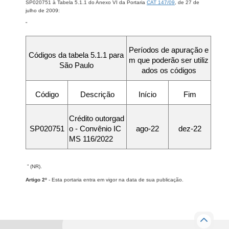
SP020751 à Tabela 5.1.1 do Anexo VI da Portaria
CAT 147/09
, de 27 de
julho de 2009:
“
Períodos de apuração e
Códigos da tabela 5.1.1 para
m que poderão ser utiliz
São Paulo
ados os códigos
Código
Descrição
Início
Fim
Crédito outorgad
SP020751
o - Convênio IC
ago-22
dez-22
MS 116/2022
” (NR).
Artigo 2º
- Esta portaria entra em vigor na data de sua publicação.