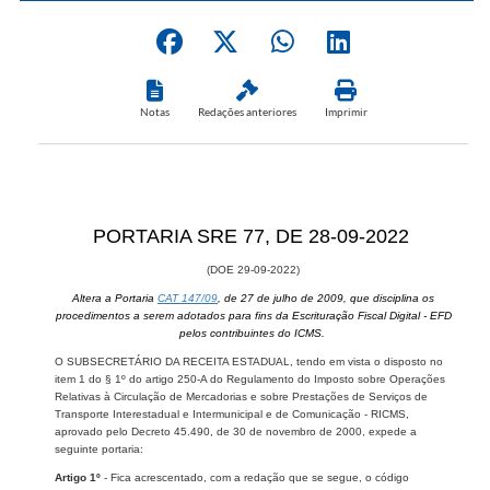
Notas
Redações anteriores
Imprimir
​PORTARIA SRE 77, DE 28-09-2022
(DOE 29-09-2022)
Altera a Portaria
CAT 147/09
, de 27 de julho de 2009, que disciplina os
procedimentos a serem adotados para fins da Escrituração Fiscal Digital - EFD
pelos contribuintes do ICMS.
O SUBSECRETÁRIO DA RECEITA ESTADUAL, tendo em vista o disposto no
item 1 do § 1º do artigo 250-A do Regulamento do Imposto sobre Operações
Relativas à Circulação de Mercadorias e sobre Prestações de Serviços de
Transporte Interestadual e Intermunicipal e de Comunicação - RICMS,
aprovado pelo Decreto 45.490, de 30 de novembro de 2000, expede a
seguinte portaria:
Artigo 1º
- Fica acrescentado, com a redação que se segue, o código