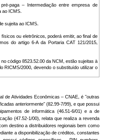
r pré-paga – Intermediação entre empresa de
ta ao ICMS.
ade sujeita ao ICMS.
ísicos ou eletrônicos, poderá emitir, ao final de
rmos do artigo 6-A da Portaria CAT 121/2015,
os no código 8523.52.00 da NCM, estão sujeitas à
 do RICMS/2000, devendo o substituído utilizar o
onal de Atividades Econômicas – CNAE, é "outras
icadas anteriormente" (82.99-7/99), e que possui
ipamentos de informática (46.51-6/01) e a de
ação (47.52-1/00), relata que realiza a revenda
r com destino a distribuidores regionais bem como
diante a disponibilização de créditos, constantes