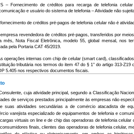
S – Fornecimento de créditos para recarga de telefonia celula
comunicação e usuário do sistema de telefonia – Atividade não sujei
 fornecimento de créditos pré-pagos de telefonia celular não é ativid
A empresa revendedora de créditos pré-pagos, transferidos por meios f
a mês, Nota Fiscal Eletrônica, modelo 55, global mensal, nos te
rada pela Portaria CAT 45/2019.
 As operações internas com chip de celular (smart card), classificad
tituição tributária nos termos do item 47 do § 1° do artigo 313-Z19
P 5.405 nos respectivos documentos fiscais.
ato
 Consulente, cuja atividade principal, segundo a Classificação Naci
idades de serviços prestados principalmente às empresas não especif
re suas atividades secundárias a de comércio atacadista de equ
rcio varejista especializado de equipamentos de telefonia e comunic
cargas virtuais on line e de chip das operadoras de telefonia celula
consumidores finais, clientes das operadoras de telefonia celular, me