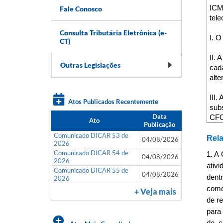
ICM
Fale Conosco
tele
Consulta Tributária Eletrônica (e-
I. O
CT)
II. 
Outras Legislações
cad
alte
III.
Atos Publicados Recentemente
subs
Data
CFO
Ato
Publicação
Comunicado DICAR 53 de
Rel
04/08/2026
2026
Comunicado DICAR 54 de
1. A
04/08/2026
2026
ativ
Comunicado DICAR 55 de
04/08/2026
dent
2026
comé
+ Veja mais
de re
para 