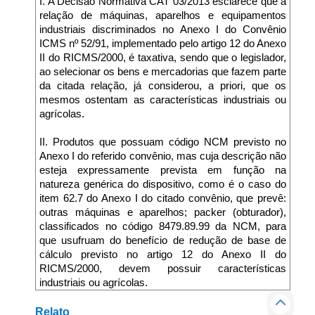
I. A Decisão Normativa CAT 03/2013 esclarece que a
relação de máquinas, aparelhos e equipamentos
industriais discriminados no Anexo I do Convênio
ICMS nº 52/91, implementado pelo artigo 12 do Anexo
II do RICMS/2000, é taxativa, sendo que o legislador,
ao selecionar os bens e mercadorias que fazem parte
da citada relação, já considerou, a priori, que os
mesmos ostentam as características industriais ou
agrícolas.
II. Produtos que possuam código NCM previsto no
Anexo I do referido convênio, mas cuja descrição não
esteja expressamente prevista em função na
natureza genérica do dispositivo, como é o caso do
item 62.7 do Anexo I do citado convênio, que prevê:
outras máquinas e aparelhos; packer (obturador),
classificados no código 8479.89.99 da NCM, para
que usufruam do benefício de redução de base de
cálculo previsto no artigo 12 do Anexo II do
RICMS/2000, devem possuir características
industriais ou agrícolas.
Relato