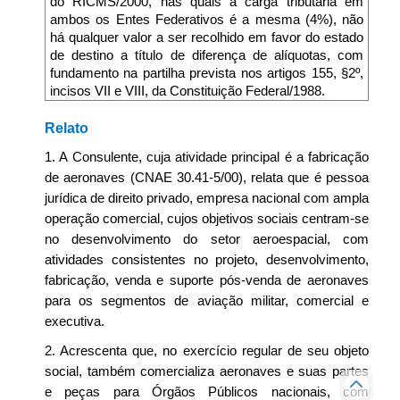
do RICMS/2000, nas quais a carga tributária em
ambos os Entes Federativos é a mesma (4%), não
há qualquer valor a ser recolhido em favor do estado
de destino a título de diferença de alíquotas, com
fundamento na partilha prevista nos artigos 155, §2º,
incisos VII e VIII, da Constituição Federal/1988.
Relato
1. A Consulente, cuja atividade principal é a fabricação
de aeronaves (CNAE 30.41-5/00), relata que é pessoa
jurídica de direito privado, empresa nacional com ampla
operação comercial, cujos objetivos sociais centram-se
no desenvolvimento do setor aeroespacial, com
atividades consistentes no projeto, desenvolvimento,
fabricação, venda e suporte pós-venda de aeronaves
para os segmentos de aviação militar, comercial e
executiva.
2. Acrescenta que, no exercício regular de seu objeto
social, também comercializa aeronaves e suas partes
e peças para Órgãos Públicos nacionais, com