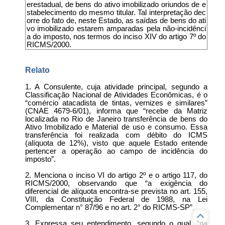
erestadual, de bens do ativo imobilizado oriundos de e
stabelecimento do mesmo titular. Tal interpretação dec
orre do fato de, neste Estado, as saídas de bens do ati
vo imobilizado estarem amparadas pela não-incidênci
a do imposto, nos termos do inciso XIV do artigo 7º do
RICMS/2000.
Relato
1. A Consulente, cuja atividade principal, segundo a
Classificação Nacional de Atividades Econômicas, é o
“comércio atacadista de tintas, vernizes e similares”
(CNAE 4679-6/01), informa que “recebe da Matriz
localizada no Rio de Janeiro transferência de bens do
Ativo Imobilizado e Material de uso e consumo. Essa
transferência foi realizada com débito do ICMS
(alíquota de 12%), visto que aquele Estado entende
pertencer a operação ao campo de incidência do
imposto”.
2. Menciona o inciso VI do artigo 2º e o artigo 117, do
RICMS/2000, observando que “a exigência do
diferencial de alíquota encontra-se prevista no art. 155,
VIII, da Constituição Federal de 1988, na Lei
Complementar n° 87/96 e no art. 2° do RICMS-SP”.
3. Expressa seu entendimento, segundo o qual, “na