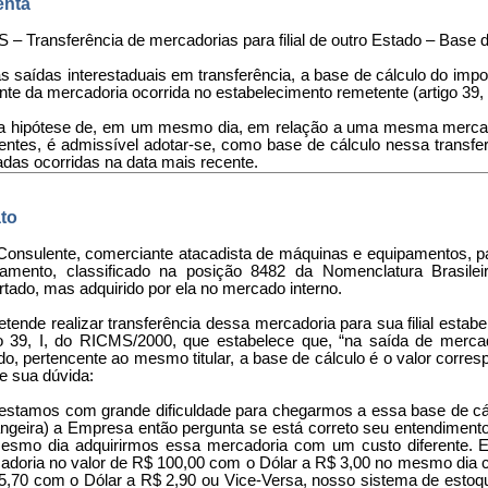
nta
 – Transferência de mercadorias para filial de outro Estado – Base de
as saídas interestaduais em transferência, a base de cálculo do imp
nte da mercadoria ocorrida no estabelecimento remetente (artigo 39,
Na hipótese de, em um mesmo dia, em relação a uma mesma mercad
rentes, é admissível adotar-se, como base de cálculo nessa transfe
adas ocorridas na data mais recente.
to
 Consulente, comerciante atacadista de máquinas e equipamentos, p
lamento, classificado na posição 8482 da Nomenclatura Brasile
tado, mas adquirido por ela no mercado interno.
etende realizar transferência dessa mercadoria para sua filial esta
go 39, I, do RICMS/2000, que estabelece que, “na saída de mercad
do, pertencente ao mesmo titular, a base de cálculo é o valor corre
e sua dúvida:
.) estamos com grande dificuldade para chegarmos a essa base de cá
angeira) a Empresa então pergunta se está correto seu entendiment
esmo dia adquirirmos essa mercadoria com um custo diferente.
adoria no valor de R$ 100,00 com o Dólar a R$ 3,00 no mesmo di
5,70 com o Dólar a R$ 2,90 ou Vice-Versa, nosso sistema de estoqu