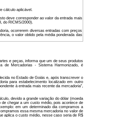
 cálculo aplicável.
osto deve corresponder ao valor da entrada mais
 I, do RICMS/2000).
oria, ocorrerem diversas entradas com preços
rência, o valor obtido pela média ponderada das
artes e peças, informa que um de seus produtos
ira de Mercadorias - Sistema Harmonizado, é
belecida no Estado de Goiás e, após transcrever o
oria para estabelecimento localizado em outro
spondente à entrada mais recente da mercadoria”,
lculo, devido a grande variação do dólar (moeda
o de chegar a um custo médio, pois acontece de
 Exemplo: em um determinado dia compramos a
a compramos essa mesma mercadoria no valor de
e aplica o custo médio, nesse caso seria de R$