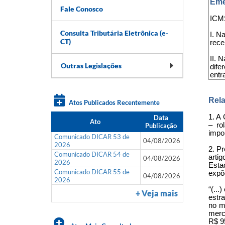
Eme
Fale Conosco
ICMS
Consulta Tributária Eletrônica (e-
I. N
CT)
rece
II. 
Outras Legislações
dife
entr
Rela
Atos Publicados Recentemente
1. A
Data
Ato
– ro
Publicação
impor
Comunicado DICAR 53 de
04/08/2026
2026
2. Pr
Comunicado DICAR 54 de
arti
04/08/2026
2026
Esta
Comunicado DICAR 55 de
expõ
04/08/2026
2026
“(..
+ Veja mais
estr
no m
merc
R$ 9