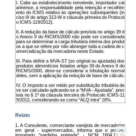
I. Cabe ao estabelecimento remetente, importador cat
arinense, a responsabilidade pela retenção e recolhim
ento do ICMS relativo às operações subsequentes (in
ciso III do artigo 313-W e cláusula primeira do Protocol
o ICMS-119/2012).
II. A redução da base de cálculo prevista no artigo 39 d
o Anexo II do RICMS/2000 não pode ser considerada
para se determinar a carga tributária interna dos produt
os a que se refere por não abranger toda a cadeia de c
omercialização da mercadoria neste Estado.
III. Para definir a MVA-ST (se original ou ajustada) dos
produtos alimentícios listados artigo 39 do Anexo II do
RICMS/2000, deve-se considerar a tributação normal
deles, sem a aplicação da redução de base de cálculo.
IV. O imposto a ser retido por substituição tributária de
ve ser calculado aplicando-se a “MVA - Ajustada”, prev
ista no § 1º da cláusula terceira do Protocolo ICMS-11
9/2012, considerando-se como “ALQ intra” 18%.
Relato
1. A Consulente, comerciante varejista de mercadorias
em geral - supermercados, informa que o produto
importado “sardinha enlatada” - NCM 1604.13.10,