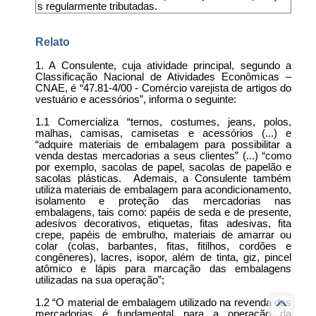
s regularmente tributadas.
Relato
1. A Consulente, cuja atividade principal, segundo a
Classificação Nacional de Atividades Econômicas –
CNAE, é “47.81-4/00 - Comércio varejista de artigos do
vestuário e acessórios”, informa o seguinte:
1.1 Comercializa “ternos, costumes, jeans, polos,
malhas, camisas, camisetas e acessórios (...) e
“adquire materiais de embalagem para possibilitar a
venda destas mercadorias a seus clientes” (...) “como
por exemplo, sacolas de papel, sacolas de papelão e
sacolas plásticas. Ademais, a Consulente também
utiliza materiais de embalagem para acondicionamento,
isolamento e proteção das mercadorias nas
embalagens, tais como: papéis de seda e de presente,
adesivos decorativos, etiquetas, fitas adesivas, fita
crepe, papéis de embrulho, materiais de amarrar ou
colar (colas, barbantes, fitas, fitilhos, cordões e
congêneres), lacres, isopor, além de tinta, giz, pincel
atômico e lápis para marcação das embalagens
utilizadas na sua operação”;
1.2 “O material de embalagem utilizado na revenda das
mercadorias é fundamental para a operação da