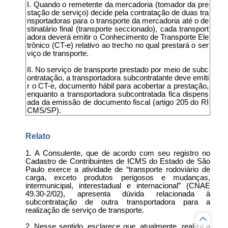
I. Quando o remetente da mercadoria (tomador da pre
stação de serviço) decide pela contratação de duas tra
nsportadoras para o transporte da mercadoria até o de
stinatário final (transporte seccionado), cada transport
adora deverá emitir o Conhecimento de Transporte Ele
trônico (CT-e) relativo ao trecho no qual prestará o ser
viço de transporte.
II. No serviço de transporte prestado por meio de subc
ontratação, a transportadora subcontratante deve emiti
r o CT-e, documento hábil para acobertar a prestação,
enquanto a transportadora subcontratada fica dispens
ada da emissão de documento fiscal (artigo 205 do RI
CMS/SP).
Relato
1. A Consulente, que de acordo com seu registro no
Cadastro de Contribuintes de ICMS do Estado de São
Paulo exerce a atividade de “transporte rodoviário de
carga, exceto produtos perigosos e mudanças,
intermunicipal, interestadual e internacional” (CNAE
49.30-2/02), apresenta dúvida relacionada à
subcontratação de outra transportadora para a
realização de serviço de transporte.
2. Nesse sentido, esclarece que, atualmente, realiza a