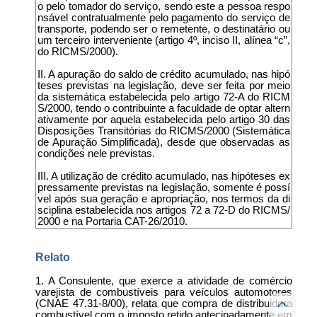
o pelo tomador do serviço, sendo este a pessoa respo
nsável contratualmente pelo pagamento do serviço de
transporte, podendo ser o remetente, o destinatário ou
um terceiro interveniente (artigo 4º, inciso II, alínea “c”,
do RICMS/2000).
II. A apuração do saldo de crédito acumulado, nas hipó
teses previstas na legislação, deve ser feita por meio
da sistemática estabelecida pelo artigo 72-A do RICM
S/2000, tendo o contribuinte a faculdade de optar altern
ativamente por aquela estabelecida pelo artigo 30 das
Disposições Transitórias do RICMS/2000 (Sistemática
de Apuração Simplificada), desde que observadas as
condições nele previstas.
III. A utilização de crédito acumulado, nas hipóteses ex
pressamente previstas na legislação, somente é possí
vel após sua geração e apropriação, nos termos da di
sciplina estabelecida nos artigos 72 a 72-D do RICMS/
2000 e na Portaria CAT-26/2010.
Relato
1. A Consulente, que exerce a atividade de comércio
varejista de combustíveis para veículos automotores
(CNAE 47.31-8/00), relata que compra de distribuidora
combustível com o imposto retido antecipadamente em