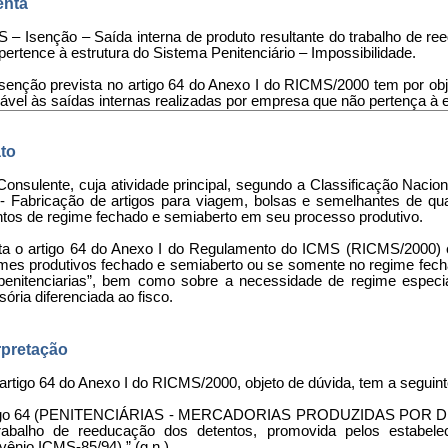
nta
 – Isenção – Saída interna de produto resultante do trabalho de r
pertence à estrutura do Sistema Penitenciário – Impossibilidade.
 isenção prevista no artigo 64 do Anexo I do RICMS/2000 tem por obj
cável às saídas internas realizadas por empresa que não pertença à e
to
 Consulente, cuja atividade principal, segundo a Classificação Naci
 - Fabricação de artigos para viagem, bolsas e semelhantes de qual
ntos de regime fechado e semiaberto em seu processo produtivo.
ita o artigo 64 do Anexo I do Regulamento do ICMS (RICMS/2000) e 
imes produtivos fechado e semiaberto ou se somente no regime fec
penitenciarias”, bem como sobre a necessidade de regime especi
ória diferenciada ao fisco.
rpretação
artigo 64 do Anexo I do RICMS/2000, objeto de dúvida, tem a seguin
igo 64 (PENITENCIÁRIAS - MERCADORIAS PRODUZIDAS POR DETENT
rabalho de reeducação dos detentos, promovida pelos estabele
vênio ICMS-85/94).” (g.n.)