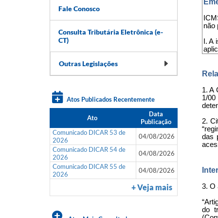
Eme
Fale Conosco
ICMS
não 
Consulta Tributária Eletrônica (e-
CT)
I. A
apli
Outras Legislações
Rela
1. A
1/00
Atos Publicados Recentemente
dete
Data
Ato
2. C
Publicação
“reg
Comunicado DICAR 53 de
04/08/2026
das 
2026
acess
Comunicado DICAR 54 de
04/08/2026
2026
Comunicado DICAR 55 de
Inte
04/08/2026
2026
3. O 
+ Veja mais
“Art
do t
(Con