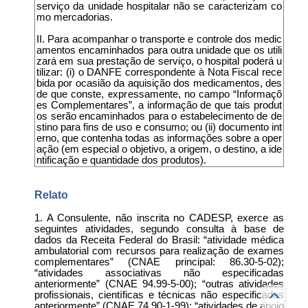
serviço da unidade hospitalar não se caracterizam co
mo mercadorias.
II. Para acompanhar o transporte e controle dos medic
amentos encaminhados para outra unidade que os utili
zará em sua prestação de serviço, o hospital poderá u
tilizar: (i) o DANFE correspondente à Nota Fiscal rece
bida por ocasião da aquisição dos medicamentos, des
de que conste, expressamente, no campo “Informaçõ
es Complementares”, a informação de que tais produt
os serão encaminhados para o estabelecimento de de
stino para fins de uso e consumo; ou (ii) documento int
erno, que contenha todas as informações sobre a oper
ação (em especial o objetivo, a origem, o destino, a ide
ntificação e quantidade dos produtos).
Relato
1. A Consulente, não inscrita no CADESP, exerce as
seguintes atividades, segundo consulta à base de
dados da Receita Federal do Brasil: “atividade médica
ambulatorial com recursos para realização de exames
complementares” (CNAE principal: 86.30-5-02);
“atividades associativas não especificadas
anteriormente” (CNAE 94.99-5-00); “outras atividades
profissionais, científicas e técnicas não especificadas
anteriormente” (CNAE 74.90-1-99); “atividades de apoio