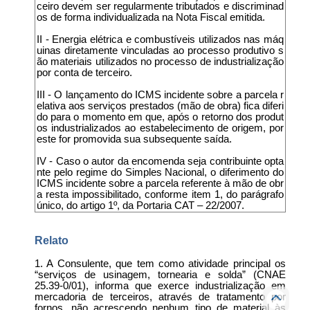
ceiro devem ser regularmente tributados e discriminad
os de forma individualizada na Nota Fiscal emitida.
II - Energia elétrica e combustíveis utilizados nas máq
uinas diretamente vinculadas ao processo produtivo s
ão materiais utilizados no processo de industrialização
por conta de terceiro.
III - O lançamento do ICMS incidente sobre a parcela r
elativa aos serviços prestados (mão de obra) fica diferi
do para o momento em que, após o retorno dos produt
os industrializados ao estabelecimento de origem, por
este for promovida sua subsequente saída.
IV - Caso o autor da encomenda seja contribuinte opta
nte pelo regime do Simples Nacional, o diferimento do
ICMS incidente sobre a parcela referente à mão de obr
a resta impossibilitado, conforme item 1, do parágrafo
único, do artigo 1º, da Portaria CAT – 22/2007.
Relato
1. A Consulente, que tem como atividade principal os
“serviços de usinagem, tornearia e solda” (CNAE
25.39-0/01), informa que exerce industrialização em
mercadoria de terceiros, através de tratamento por
fornos, não acrescendo nenhum tipo de material às