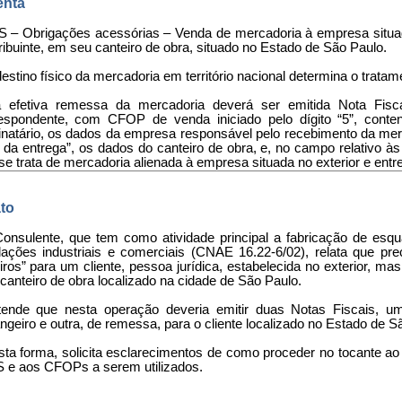
nta
 – Obrigações acessórias – Venda de mercadoria à empresa situa
ribuinte, em seu canteiro de obra, situado no Estado de São Paulo.
destino físico da mercadoria em território nacional determina o tratame
a efetiva remessa da mercadoria deverá ser emitida Nota Fis
espondente, com CFOP de venda iniciado pelo dígito “5”, conte
inatário, os dados da empresa responsável pelo recebimento da merc
l da entrega”, os dados do canteiro de obra, e, no campo relativo
se trata de mercadoria alienada à empresa situada no exterior e ent
to
Consulente, que tem como atividade principal a fabricação de esq
alações industriais e comerciais (CNAE 16.22-6/02), relata que p
eiros” para um cliente, pessoa jurídica, estabelecida no exterior, 
canteiro de obra localizado na cidade de São Paulo.
tende que nesta operação deveria emitir duas Notas Fiscais, u
ngeiro e outra, de remessa, para o cliente localizado no Estado de 
sta forma, solicita esclarecimentos de como proceder no tocante ao 
 e aos CFOPs a serem utilizados.