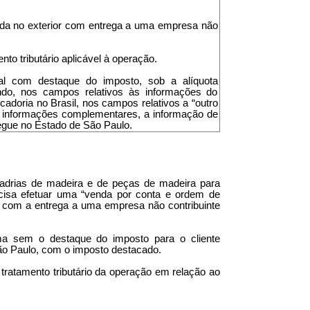
da no exterior com entrega a uma empresa não
nto tributário aplicável à operação.
cal com destaque do imposto, sob a alíquota
ndo, nos campos relativos às informações do
adoria no Brasil, nos campos relativos a “outro
 às informações complementares, a informação de
regue no Estado de São Paulo.
uadrias de madeira e de peças de madeira para
recisa efetuar uma “venda por conta e ordem de
mas com a entrega a uma empresa não contribuinte
ma sem o destaque do imposto para o cliente
São Paulo, com o imposto destacado.
tratamento tributário da operação em relação ao