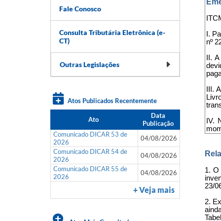
Eme
Fale Conosco
ITCM
Consulta Tributária Eletrônica (e-
I. P
CT)
nº 2
II. 
Outras Legislações
devi
paga
III.
Livr
Atos Publicados Recentemente
tran
Data
Ato
IV. 
Publicação
mome
Comunicado DICAR 53 de
04/08/2026
2026
Comunicado DICAR 54 de
Rela
04/08/2026
2026
Comunicado DICAR 55 de
1. O
04/08/2026
2026
inve
23/0
+ Veja mais
2. Ex
aind
Tabe