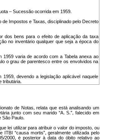
uota – Sucessão ocorrida em 1959.
o de Impostos e Taxas, disciplinado pelo Decreto
lor dos bens para o efeito de aplicação da taxa
ção no inventário qualquer que seja a época do
 em 1959 varia de acordo com a Tabela anexa ao
lo o grau de parentesco entre os envolvidos na
em 1959, devendo a legislação aplicável naquele
tributária.
lionato de Notas, relata que está analisando um
etária junto com seu marido “A. S.”, falecido em
e São Paulo.
lei utilizar para atribuir o valor do imposto, ou
 ITBI “causa mortis”, geralmente utilizada pelo
5/2000, é posterior à data do óbito relativo ao