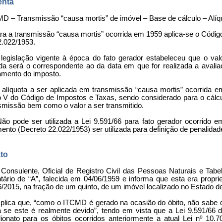
nta
D – Transmissão “causa mortis” de imóvel – Base de cálculo – Alíq
ara a transmissão “causa mortis” ocorrida em 1959 aplica-se o Códig
2.022/1953.
A legislação vigente à época do fato gerador estabeleceu que o va
da será o correspondente ao da data em que for realizada a avalia
mento do imposto.
 A alíquota a ser aplicada em transmissão “causa mortis” ocorrida
o V do Código de Impostos e Taxas, sendo considerado para o cálcu
smissão bem como o valor a ser transmitido.
Não pode ser utilizada a Lei 9.591/66 para fato gerador ocorrido 
nto (Decreto 22.022/1953) ser utilizada para definição de penalidade 
to
 Consulente, Oficial de Registro Civil das Pessoas Naturais e Tabe
ntário de “A”, falecida em 04/06/1959 e informa que esta era propri
6/2015, na fração de um quinto, de um imóvel localizado no Estado d
plica que, “como o ITCMD é gerado na ocasião do óbito, não sabe que 
a se este é realmente devido”, tendo em vista que a Lei 9.591/66 de
lionato para os óbitos ocorridos anteriormente a atual Lei nº 10.70