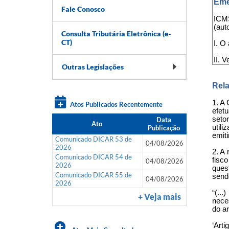
Eme
Fale Conosco
ICMS
(aut
Consulta Tributária Eletrônica (e-
CT)
I. O
II. 
Outras Legislações
Rela
1. A
Atos Publicados Recentemente
efet
seto
Data
Ato
util
Publicação
emit
Comunicado DICAR 53 de
04/08/2026
2026
2. A
Comunicado DICAR 54 de
fisc
04/08/2026
2026
ques
Comunicado DICAR 55 de
send
04/08/2026
2026
“(..
+ Veja mais
neces
do ar
‘Art