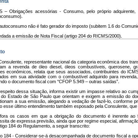
nta
 – Obrigações acessórias - Consumo, pelo próprio adquirente, 
oconsumo).
 autoconsumo não é fato gerador do imposto (subitem 1.6 do Comuni
Vedada a emissão de Nota Fiscal (artigo 204 do RICMS/2000).
to
 Consulente, representante nacional da categoria econômica dos tran
uam a revenda de óleo diesel, óleos combustíveis, querosene, gr
res econômicos, relata que seus associados, contribuintes do IC
izados em sua atividade com o combustível adquirido para revenda
indo o documento fiscal com “CFOP 5.949 – outras saídas”.
 respeito dessa situação, informa existir um impasse relativo ao cu
o do Estado de São Paulo que orientam e exigem a emissão do docu
tionam a sua emissão, alegando a vedação de fazê-lo, conforme pr
o esse último entendimento também esposado pela Consulente, que
.) fora os casos em que a obrigação do documento é inerente ao f
sita de expressa previsão, ainda que por regime especial, afirmação
tigo 184 do Regulamento, a seguir transcrito:
igo 184 - Considerar-se-á desacompanhada de documento fiscal a o