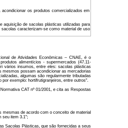
ra acondicionar os produtos comercializados em
e aquisição de sacolas plásticas utilizadas para
s sacolas caracterizam-se como material de uso
Nacional de Atividades Econômicas – CNAE, é o
produtos alimentícios - supermercados (47.11-
i vários insumos, entre eles: sacolas plásticas
e os mesmos possam acondicionar as mercadorias
ializadas, algumas são regularmente tributadas
r exemplo: hortifrutigranjeiros, entre outros”.
Normativa CAT nº 01/2001, e cita as Respostas
as mesmas de acordo com o conceito de material
seu item 3.1”;
as Sacolas Plásticas, que são fornecidas a seus