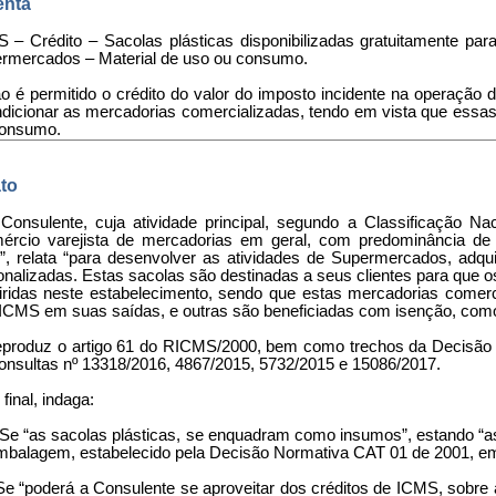
nta
 – Crédito – Sacolas plásticas disponibilizadas gratuitamente pa
rmercados – Material de uso ou consumo.
ão é permitido o crédito do valor do imposto incidente na operação d
dicionar as mercadorias comercializadas, tendo em vista que essa
consumo.
to
 Consulente, cuja atividade principal, segundo a Classificação 
ércio varejista de mercadorias em geral, com predominância de 
)”, relata “para desenvolver as atividades de Supermercados, adquir
onalizadas. Estas sacolas são destinadas a seus clientes para qu
iridas neste estabelecimento, sendo que estas mercadorias comerc
ICMS em suas saídas, e outras são beneficiadas com isenção, como po
eproduz o artigo 61 do RICMS/2000, bem como trechos da Decisão 
onsultas nº 13318/2016, 4867/2015, 5732/2015 e 15086/2017.
 final, indaga:
 Se “as sacolas plásticas, se enquadram como insumos”, estando “
mbalagem, estabelecido pela Decisão Normativa CAT 01 de 2001, em 
 Se “poderá a Consulente se aproveitar dos créditos de ICMS, sobre 