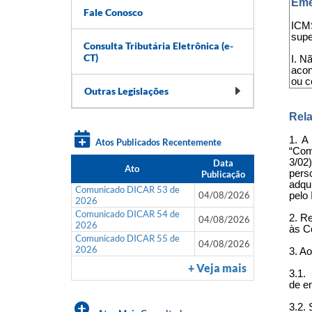
Eme
Fale Conosco
ICMS
supe
Consulta Tributária Eletrônica (e-
CT)
I. N
acon
ou 
Outras Legislações
Rela
1. A
Atos Publicados Recentemente
“Com
3/02
Data
Ato
pers
Publicação
adqu
Comunicado DICAR 53 de
04/08/2026
pelo 
2026
Comunicado DICAR 54 de
2. R
04/08/2026
2026
às C
Comunicado DICAR 55 de
04/08/2026
2026
3. Ao
+ Veja mais
3.1.
de e
3.2.