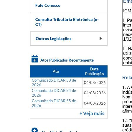
Eme
Fale Conosco
ICMS
Consulta Tributária Eletrônica (e-
I. P
CT)
inte
evis
nece
Outras Legislações
1/02
II. 
util
cong
Atos Publicados Recentemente
enla
Data
Ato
Publicação
Rela
Comunicado DICAR 53 de
04/08/2026
2026
1. A
Comunicado DICAR 54 de
indú
04/08/2026
2026
Nome
Comunicado DICAR 55 de
próp
04/08/2026
2026
inte
afir
+ Veja mais
1.1 “
suas
créd