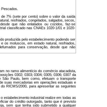
 – Pescados.
l de 7% (sete por cento) sobre o valor da saída
tural, resfriados, congelados, salgados, secos,
 desde que não enlatados ou cozidos, faz-se
strial classificado nas CNAEs 1020-1/01 e 1020-
sido produzida pelo estabelecimento podendo ser
s e os moluscos, em estado natural, resfriados,
u defumados para conservação, desde que não
uam no ramo alimentício do comércio atacadista,
 posições 0302; 0303; 0304; 0305; 0306; 0307 da
de São Paulo, bem como, efetuam o transporte
ga de suas mercadorias em operações estaduais e
III do RICMS/2000, para apresentar as seguintes
 o estabelecimento industrial realize em todas as
iciar do crédito outorgado, tanto que é previsto
seja, sem que tenha sido submetido a qualquer