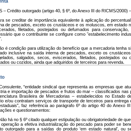
nta
 – Crédito outorgado (artigo 40, § 6º, do Anexo III do RICMS/2000)
ara se creditar de importância equivalente à aplicação do percentua
rna de pescados, exceto os crustáceos e os moluscos, em estado na
cerados, filetados, postejados ou defumados para conservação,
ssário que o contribuinte se configure como "estabelecimento indu
".
Não é condição para utilização do benefício que a mercadoria tenha 
izado inclusive na saída interna de pescados, exceto os crustáceo
elados, salgados, secos, eviscerados, filetados, postejados o
tados ou cozidos, ainda que adquiridos de terceiros para revenda.
to
 Consulente, “entidade sindical que representa as empresas que at
stria e importação de pescados e frutos do mar – classificados nas
nclatura Brasileira de Mercadorias – estabelecidos no Estado 
rio e/ou contratam serviços de transporte de terceiros para entre
restaduais”, faz referência ao parágrafo 6º do artigo 40 do Anexo 
mações e questionamentos:
Não há no § 6º citado qualquer estipulação ou obrigatoriedade de que
 operação a efetiva industrialização do pescado para poder se benef
ito outorgado para a saídas do produto ‘em estado natural’, ou 