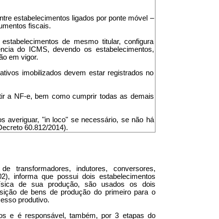
tre estabelecimentos ligados por ponte móvel –
umentos fiscais.
stabelecimentos de mesmo titular, configura
ência do ICMS, devendo os estabelecimentos,
ão em vigor.
 ativos imobilizados devem estar registrados no
itir a NF-e, bem como cumprir todas as demais
s averiguar, "in loco" se necessário, se não há
Decreto 60.812/2014).
de transformadores, indutores, conversores,
2), informa que possui dois estabelecimentos
ísica de sua produção, são usados os dois
nsição de bens de produção do primeiro para o
cesso produtivo.
os e é responsável, também, por 3 etapas do