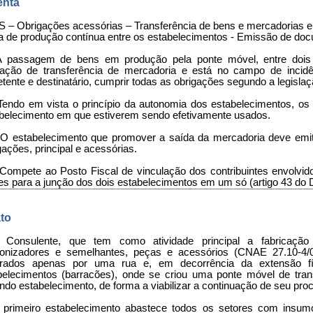
nta
 – Obrigações acessórias – Transferência de bens e mercadorias en
a de produção contínua entre os estabelecimentos - Emissão de doc
A passagem de bens em produção pela ponte móvel, entre dois e
ação de transferência de mercadoria e está no campo de incid
tente e destinatário, cumprir todas as obrigações segundo a legislaç
 Tendo em vista o princípio da autonomia dos estabelecimentos, os
belecimento em que estiverem sendo efetivamente usados.
– O estabelecimento que promover a saída da mercadoria deve em
gações, principal e acessórias.
 Compete ao Posto Fiscal de vinculação dos contribuintes envolvido
es para a junção dos dois estabelecimentos em um só (artigo 43 do 
to
 Consulente, que tem como atividade principal a fabricação 
ronizadores e semelhantes, peças e acessórios (CNAE 27.10-4/0
rados apenas por uma rua e, em decorrência da extensão f
belecimentos (barracões), onde se criou uma ponte móvel de tra
do estabelecimento, de forma a viabilizar a continuação de seu pro
 primeiro estabelecimento abastece todos os setores com insum