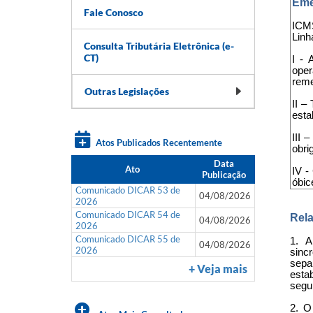
Eme
Fale Conosco
ICMS
Linh
Consulta Tributária Eletrônica (e-
CT)
I - 
oper
reme
Outras Legislações
II –
esta
III 
Atos Publicados Recentemente
obri
Data
Ato
IV -
Publicação
óbic
Comunicado DICAR 53 de
04/08/2026
2026
Comunicado DICAR 54 de
Rela
04/08/2026
2026
Comunicado DICAR 55 de
1. A
04/08/2026
2026
sinc
sepa
+ Veja mais
esta
segun
2. O