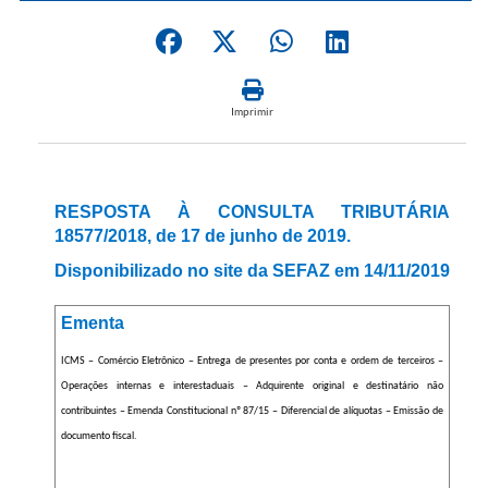
Imprimir
RESPOSTA À CONSULTA TRIBUTÁRIA
18577/2018, de 17 de junho de 2019.
Disponibilizado no site da SEFAZ em 14/11/2019
Ementa
ICMS – Comércio Eletrônico – Entrega de presentes por conta e ordem de terceiros –
Operações internas e interestaduais – Adquirente original e destinatário não
contribuintes – Emenda Constitucional nº 87/15 – Diferencial de alíquotas – Emissão de
documento fiscal.