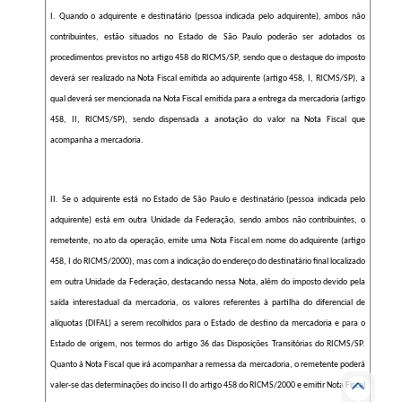
I. Quando o adquirente e destinatário (pessoa indicada pelo adquirente), ambos não
contribuintes, estão situados no Estado de São Paulo poderão ser adotados os
procedimentos previstos no artigo 458 do RICMS/SP, sendo que o destaque do imposto
deverá ser realizado na Nota Fiscal emitida ao adquirente (artigo 458, I, RICMS/SP), a
qual deverá ser mencionada na Nota Fiscal emitida para a entrega da mercadoria (artigo
458, II, RICMS/SP), sendo dispensada a anotação do valor na Nota Fiscal que
acompanha a mercadoria.
II. Se o adquirente está no Estado de São Paulo e destinatário (pessoa indicada pelo
adquirente) está em outra Unidade da Federação, sendo ambos não contribuintes, o
remetente, no ato da operação, emite uma Nota Fiscal em nome do adquirente (artigo
458, I do RICMS/2000), mas com a indicação do endereço do destinatário final localizado
em outra Unidade da Federação, destacando nessa Nota, além do imposto devido pela
saída interestadual da mercadoria, os valores referentes à partilha do diferencial de
alíquotas (DIFAL) a serem recolhidos para o Estado de destino da mercadoria e para o
Estado de origem, nos termos do artigo 36 das Disposições Transitórias do RICMS/SP.
Quanto à Nota Fiscal que irá acompanhar a remessa da mercadoria, o remetente poderá
valer-se das determinações do inciso II do artigo 458 do RICMS/2000 e emitir Nota Fiscal