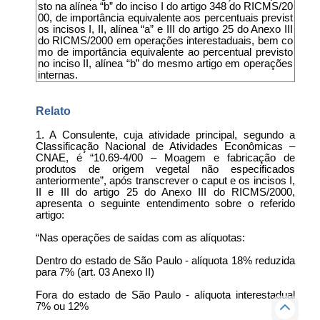
sto na alínea “b” do inciso I do artigo 348 do RICMS/20
00, de importância equivalente aos percentuais previst
os incisos I, II, alínea “a” e III do artigo 25 do Anexo III
do RICMS/2000 em operações interestaduais, bem co
mo de importância equivalente ao percentual previsto
no inciso II, alínea “b” do mesmo artigo em operações
internas.
Relato
1. A Consulente, cuja atividade principal, segundo a
Classificação Nacional de Atividades Econômicas –
CNAE, é “10.69-4/00 – Moagem e fabricação de
produtos de origem vegetal não especificados
anteriormente”, após transcrever o caput e os incisos I,
II e III do artigo 25 do Anexo III do RICMS/2000,
apresenta o seguinte entendimento sobre o referido
artigo:
“Nas operações de saídas com as alíquotas:
Dentro do estado de São Paulo - alíquota 18% reduzida
para 7% (art. 03 Anexo II)
Fora do estado de São Paulo - alíquota interestadual
7% ou 12%