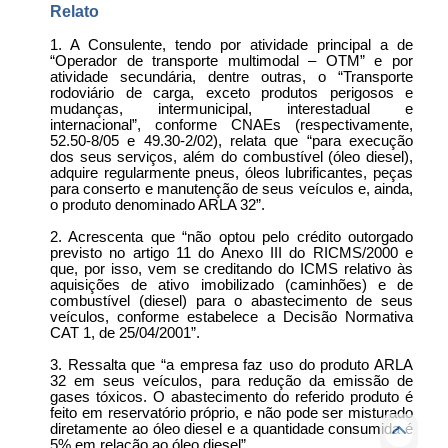
Relato
1. A Consulente, tendo por atividade principal a de
“Operador de transporte multimodal – OTM” e por
atividade secundária, dentre outras, o “Transporte
rodoviário de carga, exceto produtos perigosos e
mudanças, intermunicipal, interestadual e
internacional”, conforme CNAEs (respectivamente,
52.50-8/05 e 49.30-2/02), relata que “para execução
dos seus serviços, além do combustível (óleo diesel),
adquire regularmente pneus, óleos lubrificantes, peças
para conserto e manutenção de seus veículos e, ainda,
o produto denominado ARLA 32”.
2. Acrescenta que “não optou pelo crédito outorgado
previsto no artigo 11 do Anexo III do RICMS/2000 e
que, por isso, vem se creditando do ICMS relativo às
aquisições de ativo imobilizado (caminhões) e de
combustível (diesel) para o abastecimento de seus
veículos, conforme estabelece a Decisão Normativa
CAT 1, de 25/04/2001”.
3. Ressalta que “a empresa faz uso do produto ARLA
32 em seus veículos, para redução da emissão de
gases tóxicos. O abastecimento do referido produto é
feito em reservatório próprio, e não pode ser misturado
diretamente ao óleo diesel e a quantidade consumida é
5% em relação ao óleo diesel”.