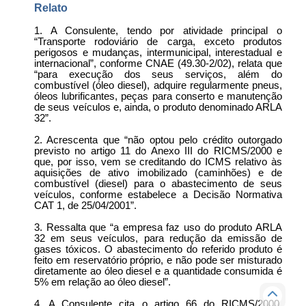
Relato
1. A Consulente, tendo por atividade principal o
“Transporte rodoviário de carga, exceto produtos
perigosos e mudanças, intermunicipal, interestadual e
internacional”, conforme CNAE (49.30-2/02), relata que
“para execução dos seus serviços, além do
combustível (óleo diesel), adquire regularmente pneus,
óleos lubrificantes, peças para conserto e manutenção
de seus veículos e, ainda, o produto denominado ARLA
32”.
2. Acrescenta que “não optou pelo crédito outorgado
previsto no artigo 11 do Anexo III do RICMS/2000 e
que, por isso, vem se creditando do ICMS relativo às
aquisições de ativo imobilizado (caminhões) e de
combustível (diesel) para o abastecimento de seus
veículos, conforme estabelece a Decisão Normativa
CAT 1, de 25/04/2001”.
3. Ressalta que “a empresa faz uso do produto ARLA
32 em seus veículos, para redução da emissão de
gases tóxicos. O abastecimento do referido produto é
feito em reservatório próprio, e não pode ser misturado
diretamente ao óleo diesel e a quantidade consumida é
5% em relação ao óleo diesel”.
4. A Consulente cita o artigo 66 do RICMS/2000,