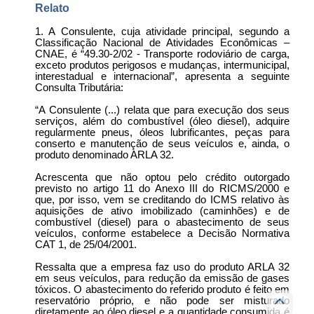
Relato
1. A Consulente, cuja atividade principal, segundo a
Classificação Nacional de Atividades Econômicas –
CNAE, é “49.30-2/02 - Transporte rodoviário de carga,
exceto produtos perigosos e mudanças, intermunicipal,
interestadual e internacional”, apresenta a seguinte
Consulta Tributária:
“A Consulente (...) relata que para execução dos seus
serviços, além do combustível (óleo diesel), adquire
regularmente pneus, óleos lubrificantes, peças para
conserto e manutenção de seus veículos e, ainda, o
produto denominado ARLA 32.
Acrescenta que não optou pelo crédito outorgado
previsto no artigo 11 do Anexo III do RICMS/2000 e
que, por isso, vem se creditando do ICMS relativo às
aquisições de ativo imobilizado (caminhões) e de
combustível (diesel) para o abastecimento de seus
veículos, conforme estabelece a Decisão Normativa
CAT 1, de 25/04/2001.
Ressalta que a empresa faz uso do produto ARLA 32
em seus veículos, para redução da emissão de gases
tóxicos. O abastecimento do referido produto é feito em
reservatório próprio, e não pode ser misturado
diretamente ao óleo diesel e a quantidade consumida é