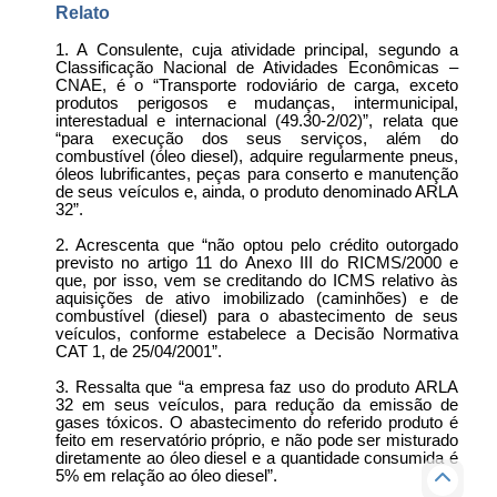
Relato
1. A Consulente, cuja atividade principal, segundo a
Classificação Nacional de Atividades Econômicas –
CNAE, é o “Transporte rodoviário de carga, exceto
produtos perigosos e mudanças, intermunicipal,
interestadual e internacional (49.30-2/02)”, relata que
“para execução dos seus serviços, além do
combustível (óleo diesel), adquire regularmente pneus,
óleos lubrificantes, peças para conserto e manutenção
de seus veículos e, ainda, o produto denominado ARLA
32”.
2. Acrescenta que “não optou pelo crédito outorgado
previsto no artigo 11 do Anexo III do RICMS/2000 e
que, por isso, vem se creditando do ICMS relativo às
aquisições de ativo imobilizado (caminhões) e de
combustível (diesel) para o abastecimento de seus
veículos, conforme estabelece a Decisão Normativa
CAT 1, de 25/04/2001”.
3. Ressalta que “a empresa faz uso do produto ARLA
32 em seus veículos, para redução da emissão de
gases tóxicos. O abastecimento do referido produto é
feito em reservatório próprio, e não pode ser misturado
diretamente ao óleo diesel e a quantidade consumida é
5% em relação ao óleo diesel”.